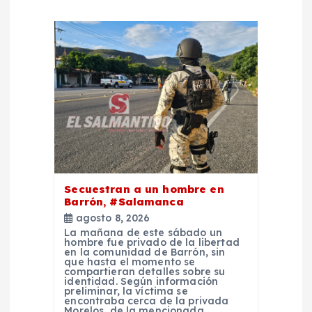
a
c
i
ó
n
d
Secuestran a un hombre en
Barrón, #Salamanca
e
agosto 8, 2026
La mañana de este sábado un
e
hombre fue privado de la libertad
en la comunidad de Barrón, sin
que hasta el momento se
compartieran detalles sobre su
n
identidad. Según información
preliminar, la víctima se
encontraba cerca de la privada
Morelos, de la mencionada