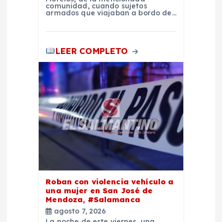
t
comunidad, cuando sujetos
armados que viajaban a bordo de…
r
a
LEER COMPLETO
d
a
s
Roban con violencia vehículo a
una mujer en San José de
Mendoza, #Salamanca
agosto 7, 2026
La noche de este viernes, una