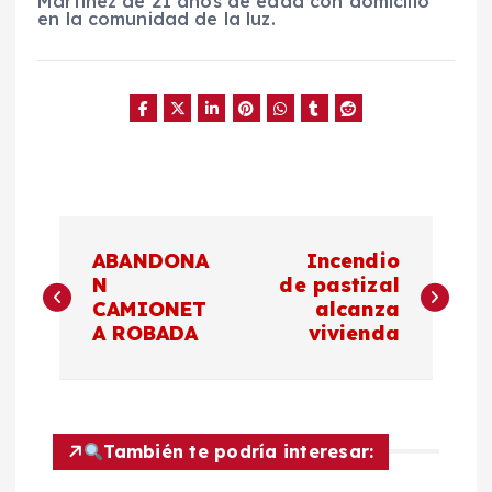
Martínez de 21 años de edad con domicilio
en la comunidad de la luz.
N
ABANDONA
Incendio
a
N
de pastizal
CAMIONET
alcanza
A ROBADA
vivienda
v
e
g
También te podría interesar: