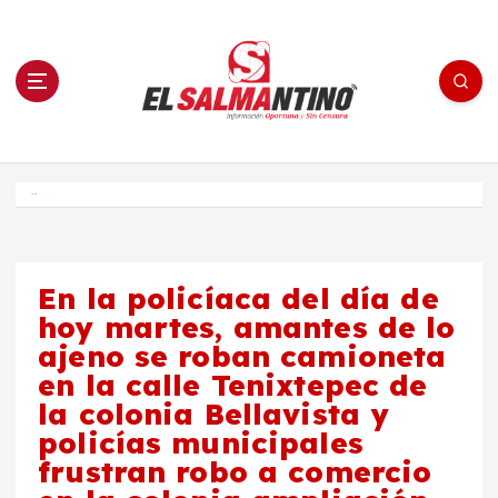
S
a
l
t
a
r
a
l
c
o
El Salmantino - medios/noticias/editorial
n
t
e
Inicio
n
i
d
o
En la policíaca del día de
hoy martes, amantes de lo
ajeno se roban camioneta
en la calle Tenixtepec de
la colonia Bellavista y
policías municipales
frustran robo a comercio