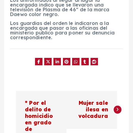
Los uniformados al llegar al lugar la
encargada indico que se llevaron una
televisión de Plasma de 46” de la marca
Daewo color negro.
Los guardias del orden le indicaron a la
encargada que pasar a las oficinas del
ministerio publico para poner su denuncia
correspondiente.
N
* Por el
Mujer sale
a
delito de
ilesa en
homicidio
volcadura
en grado
v
de