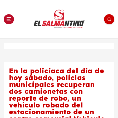
S
a
l
t
a
r
a
l
c
o
El Salmantino - medios/noticias/editorial
n
t
e
Inicio
n
i
d
o
En la policíaca del día de
hoy sábado, policías
municipales recuperan
dos camionetas con
reporte de robo, un
vehículo robado del
estacionamiento de un