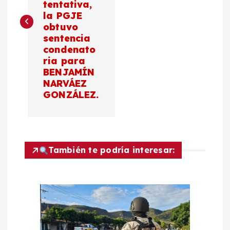
tentativa,
e
la PGJE
obtuvo
g
sentencia
condenato
a
ria para
BENJAMÍN
c
NARVÁEZ
GONZÁLEZ.
i
ó
También te podría interesar:
n
d
e