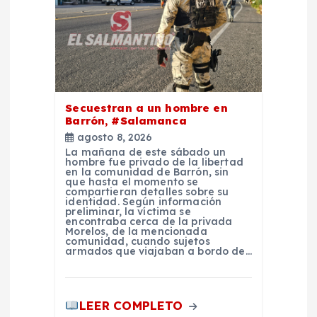
e
n
t
Secuestran a un hombre en
r
Barrón, #Salamanca
agosto 8, 2026
a
La mañana de este sábado un
hombre fue privado de la libertad
en la comunidad de Barrón, sin
d
que hasta el momento se
compartieran detalles sobre su
identidad. Según información
preliminar, la víctima se
a
encontraba cerca de la privada
Morelos, de la mencionada
comunidad, cuando sujetos
s
armados que viajaban a bordo de…
LEER COMPLETO