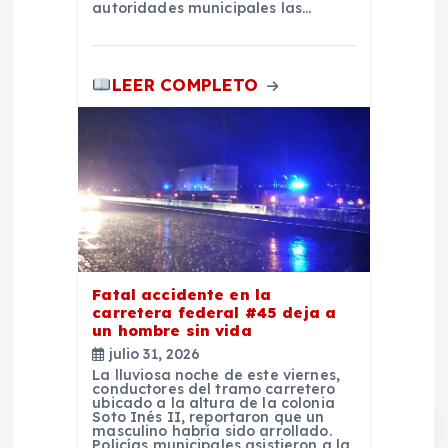
autoridades municipales las…
r
a
LEER COMPLETO
d
a
s
Fatal accidente en la
carretera federal #45 deja a
un hombre sin vida
julio 31, 2026
La lluviosa noche de este viernes,
conductores del tramo carretero
ubicado a la altura de la colonia
Soto Inés II, reportaron que un
masculino habría sido arrollado.
Policías municipales asistieron a la