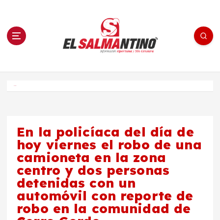
S
a
l
t
a
r
a
l
c
o
El Salmantino - medios/noticias/editorial
n
t
e
Inicio
n
i
d
o
En la policíaca del día de
hoy viernes el robo de una
camioneta en la zona
centro y dos personas
detenidas con un
automóvil con reporte de
robo en la comunidad de