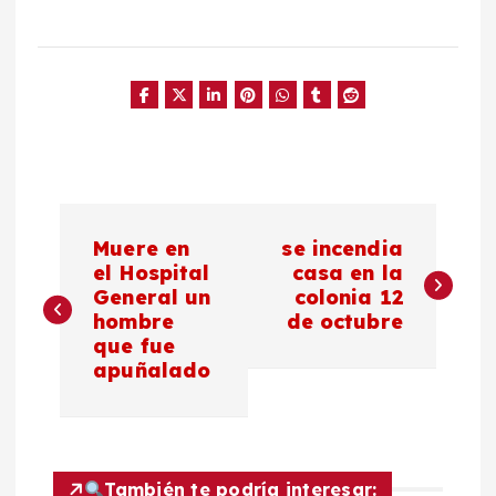
N
Muere en
se incendia
a
el Hospital
casa en la
General un
colonia 12
hombre
de octubre
v
que fue
apuñalado
e
g
También te podría interesar: