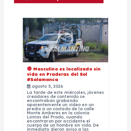
a
c
i
ó
n
d
Masculino es localizado sin
vida en Praderas del Sol
#Salamanca
e
agosto 5, 2026
La tarde de este miércoles, jóvenes
creadores de contenido se
e
encontraban grabando
aparentemente un vídeo en un
predio a un costado de la calle
n
Monte Amberes en la colonia
Lomas del Prado, cuando
encontraron por accidente el
cuerpo de un hombre sin vida. De
t
inmediato dieron aviso a las