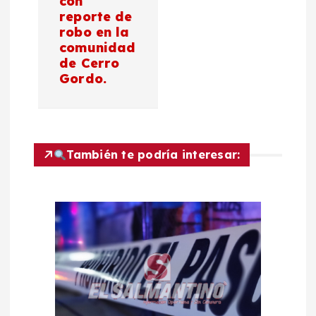
con
reporte de
ó
robo en la
comunidad
n
de Cerro
Gordo.
d
e
También te podría interesar:
e
n
t
r
a