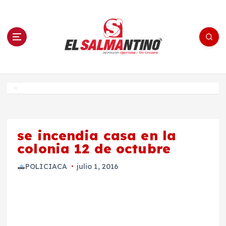
S
a
l
t
a
r
a
l
c
o
El Salmantino - medios/noticias/editorial
n
t
e
Inicio
n
i
d
o
se incendia casa en la
colonia 12 de octubre
POLICIACA
julio 1, 2016