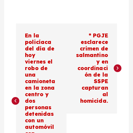
N
En la
* PGJE
a
policíaca
esclarece
del día de
crimen de
hoy
salmantino
v
viernes el
y en
robo de
coordinaci
e
una
ón de la
camioneta
SSPE
g
en la zona
capturan
centro y
al
a
dos
homicida.
personas
c
detenidas
con un
automóvil
i