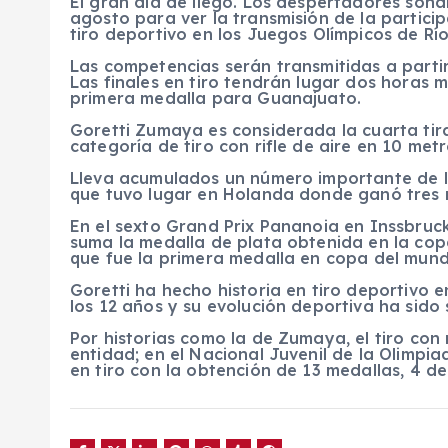
El gran día de llegó. Los despertadores so
agosto para ver la transmisión de la partic
tiro deportivo en los Juegos Olímpicos de Río
Las competencias serán transmitidas a parti
Las finales en tiro tendrán lugar dos horas m
primera medalla para Guanajuato.
Goretti Zumaya es considerada la cuarta ti
categoría de tiro con rifle de aire en 10 metr
Lleva acumulados un número importante de l
que tuvo lugar en Holanda donde ganó tres 
En el sexto Grand Prix Pananoia en Inssbruck
suma la medalla de plata obtenida en la cop
que fue la primera medalla en copa del mu
Goretti ha hecho historia en tiro deportivo
los 12 años y su evolución deportiva ha sido
Por historias como la de Zumaya, el tiro con
entidad; en el Nacional Juvenil de la Olimpi
en tiro con la obtención de 13 medallas, 4 de