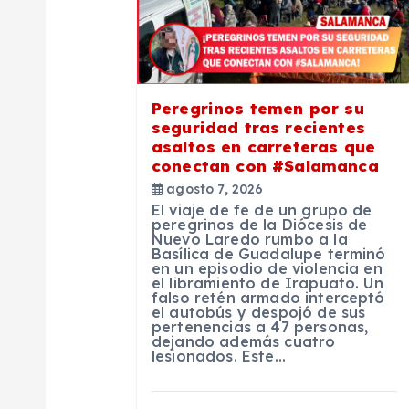
i
ó
Peregrinos temen por su
n
seguridad tras recientes
asaltos en carreteras que
conectan con #Salamanca
d
agosto 7, 2026
El viaje de fe de un grupo de
e
peregrinos de la Diócesis de
Nuevo Laredo rumbo a la
Basílica de Guadalupe terminó
en un episodio de violencia en
e
el libramiento de Irapuato. Un
falso retén armado interceptó
el autobús y despojó de sus
n
pertenencias a 47 personas,
dejando además cuatro
lesionados. Este…
t