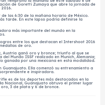
narán temprano la mañana de este sábado 6 de
ipación de Goretti Zumaya que abre la jornada de
 2016.
r de las 6:30 de la mañana horario de México.
ás tarde. En este lapso podría definirse la
radora más importante del mundo en la
os.
ogros entre los que destacan el Intershoot 2016
medallas de oro.
, Austria ganó oro y bronce; triunfo al que se
a del Mundo ISSF realizado en Munich, Alemania;
ndo ganada por una mexicana en esta modalidad.
 en Guanajuato. Ella comenzó su entrenamiento a
 sorprendente e inspiradora.
 rifle es de los deportes más destacados en la
ada Nacional, Guanajuato obtuvo el primer lugar
 oro, 3 de plata y 6 de bronce.