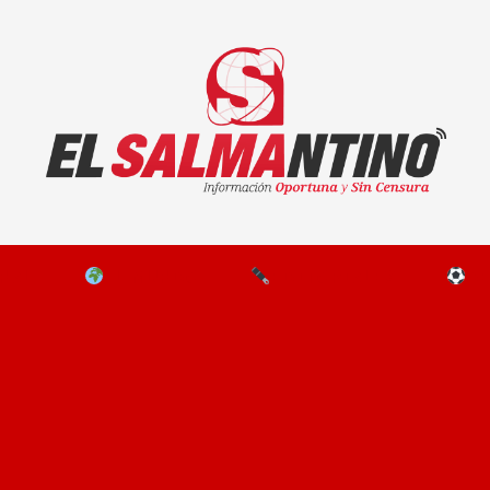
El Salmantino - medios/noticias/editorial
NAL
EL MUNDO
EDITORIALES
D