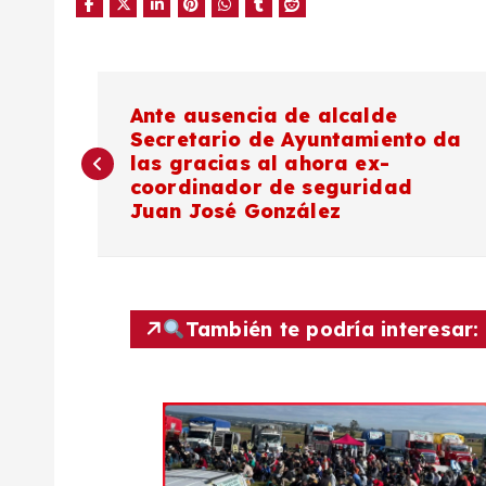
N
Ante ausencia de alcalde
Secretario de Ayuntamiento da
a
las gracias al ahora ex-
coordinador de seguridad
v
Juan José González
e
g
También te podría interesar:
a
c