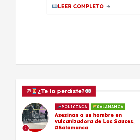
r
LEER COMPLETO
a
d
a
s
¿Te lo perdiste?
POLICIACA
SALAMANCA
Asesinan a un hombre en
vulcanizadora de Los Sauces,
#Salamanca
2