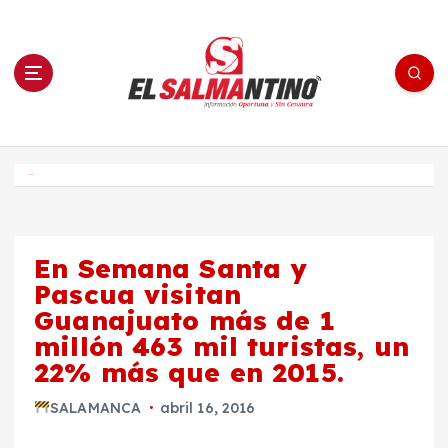
S
a
l
t
a
r
a
l
c
o
El Salmantino - medios/noticias/editorial
n
t
e
Inicio
n
i
d
o
En Semana Santa y
Pascua visitan
Guanajuato más de 1
millón 463 mil turistas, un
22% más que en 2015.
SALAMANCA
abril 16, 2016