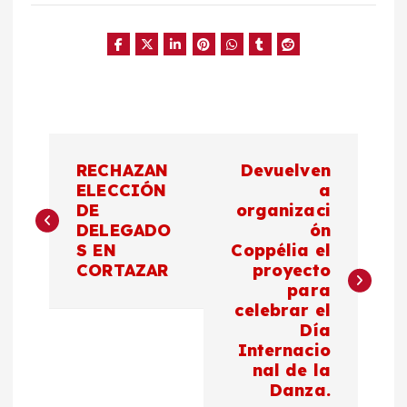
N
RECHAZAN
Devuelven
a
ELECCIÓN
a
DE
organizaci
DELEGADO
ón
v
S EN
Coppélia el
CORTAZAR
proyecto
e
para
celebrar el
g
Día
Internacio
a
nal de la
Danza.