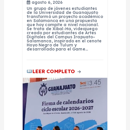
r
agosto 6, 2026
Un grupo de jóvenes estudiantes
a
de la Universidad de Guanajuato
transformó un proyecto académico
en Salamanca en una propuesta
que hoy compite a nivel nacional.
d
Se trata de Xibal-Ha, videojuego
creado por estudiantes de Artes
Digitales del Campus Irapuato–
a
Salamanca, inspirado en el cenote
Hoyo Negro de Tulum y
desarrollado para el Game…
s
LEER COMPLETO