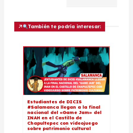
c
i
También te podría interesar:
ó
n
d
e
e
Estudiantes de DICIS
n
#Salamanca llegan a la final
nacional del «Game Jam» del
t
INAH en el Castillo de
Chapultepec con videojuego
sobre patrimonio cultural