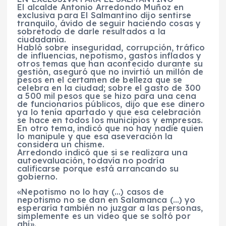
El alcalde Antonio Arredondo Muñoz en
exclusiva para El Salmantino dijo sentirse
tranquilo, ávido de seguir haciendo cosas y
sobretodo de darle resultados a la
ciudadanía.
Habló sobre inseguridad, corrupción, tráfico
de influencias, nepotismo, gastos inflados y
otros temas que han acontecido durante su
gestión, aseguró que no invirtió un millón de
pesos en el certamen de belleza que se
celebra en la ciudad; sobre el gasto de 300
a 500 mil pes
os que se hizo para una cena
de funcionarios públicos, dijo que ese dinero
ya lo tenía apartado y que esa celebración
se hace en todos los municipios y empresas.
En otro tema, indicó que no hay nadie quien
lo manipule y que esa aseveración la
considera un chisme.
Arredondo indicó que si se realizara una
autoevaluación, todavía no podría
calificarse porque está arrancando su
gobierno.
«Nepotismo no lo hay (…) casos de
nepotismo no se dan en Salamanca (…) yo
esperaría también no juzgar a las personas,
simplemente es un video que se soltó por
ahí».