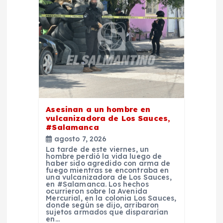
ó
n
d
e
e
Asesinan a un hombre en
vulcanizadora de Los Sauces,
n
#Salamanca
agosto 7, 2026
La tarde de este viernes, un
t
hombre perdió la vida luego de
haber sido agredido con arma de
fuego mientras se encontraba en
r
una vulcanizadora de Los Sauces,
en #Salamanca. Los hechos
ocurrieron sobre la Avenida
Mercurial, en la colonia Los Sauces,
a
donde según se dijo, arribaron
sujetos armados que dispararían
en…