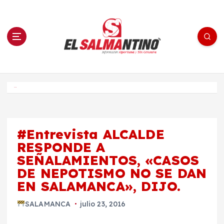
S
a
l
t
a
r
a
l
c
o
El Salmantino - medios/noticias/editorial
n
t
e
Inicio
n
i
d
o
#Entrevista ALCALDE
RESPONDE A
SEÑALAMIENTOS, «CASOS
DE NEPOTISMO NO SE DAN
EN SALAMANCA», DIJO.
SALAMANCA
julio 23, 2016