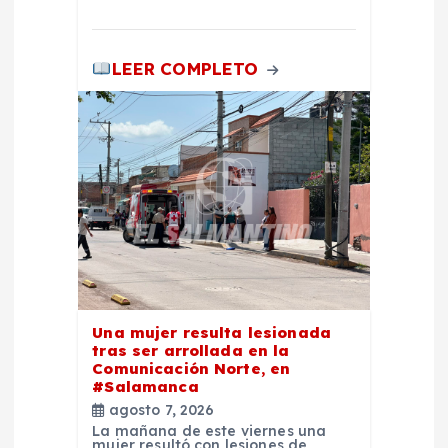
d
a
LEER COMPLETO
s
Una mujer resulta lesionada
tras ser arrollada en la
Comunicación Norte, en
#Salamanca
agosto 7, 2026
La mañana de este viernes una
mujer resultó con lesiones de