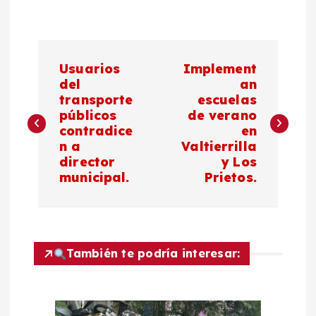
N
Usuarios
Implement
a
del
an
transporte
escuelas
públicos
de verano
v
contradice
en
n a
Valtierrilla
e
director
y Los
municipal.
Prietos.
g
a
c
También te podría interesar:
i