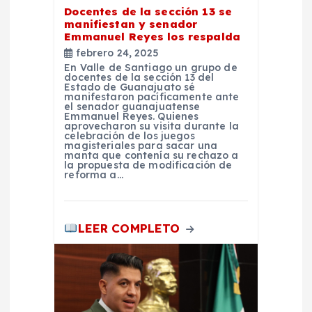
Docentes de la sección 13 se
n
manifiestan y senador
Emmanuel Reyes los respalda
t
febrero 24, 2025
En Valle de Santiago un grupo de
docentes de la sección 13 del
r
Estado de Guanajuato sé
manifestaron pacíficamente ante
el senador guanajuatense
Emmanuel Reyes. Quienes
a
aprovecharon su visita durante la
celebración de los juegos
magisteriales para sacar una
d
manta que contenía su rechazo a
la propuesta de modificación de
reforma a…
a
s
LEER COMPLETO