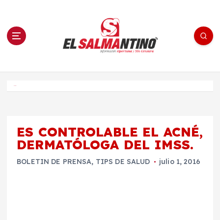
S
a
l
t
a
r
a
l
c
o
El Salmantino - medios/noticias/editorial
n
t
e
Inicio
n
i
d
o
ES CONTROLABLE EL ACNÉ,
DERMATÓLOGA DEL IMSS.
BOLETIN DE PRENSA
,
TIPS DE SALUD
julio 1, 2016