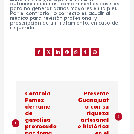
automedicación así como remedios caseros
para no generar daños mayores en la piel.
Por el contrario, lo correcto es acudir al
médico para revisión profesional y
prescripción de un tratamiento, en caso de
requerirlo.
N
Controla
Presente
a
Pemex
Guanajuat
derrame
o con su
de
riqueza
v
gasolina
artesanal
provocado
e histórica
e
por toma
en el