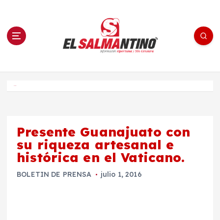
S
a
l
t
a
r
a
l
c
o
El Salmantino - medios/noticias/editorial
n
t
e
Inicio
n
i
d
o
Presente Guanajuato con
su riqueza artesanal e
histórica en el Vaticano.
BOLETIN DE PRENSA
julio 1, 2016