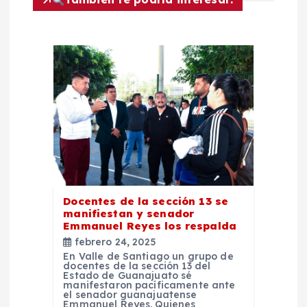
ó
n
d
e
e
n
t
Docentes de la sección 13 se
manifiestan y senador
Emmanuel Reyes los respalda
r
febrero 24, 2025
En Valle de Santiago un grupo de
a
docentes de la sección 13 del
Estado de Guanajuato sé
manifestaron pacíficamente ante
d
el senador guanajuatense
Emmanuel Reyes. Quienes