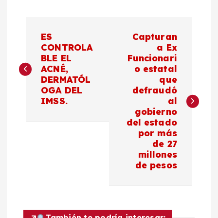
N
ES
Capturan
a
CONTROLA
a Ex
BLE EL
Funcionari
ACNÉ,
o estatal
v
DERMATÓL
que
OGA DEL
defraudó
e
IMSS.
al
gobierno
g
del estado
por más
a
de 27
millones
c
de pesos
i
También te podría interesar: