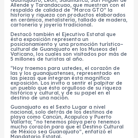
Guanajuato, León, Salamanca, San Miguel de
Allende y Tarandacuao, que muestran con el
respaldo de calidad de “Marca GTO” la
historia y riqueza con productos elaborados
en cerámica, metalistería, tallado de madera,
cartonería y joyería tradicional.
Destacó también el Ejecutivo Estatal que
ésta exposición representa un
posicionamiento y una promoción turístico–
cultural de Guanajuato en los Museos del
Vaticano, los cuales son visitados por más de
5 millones de turistas al año.
“Hoy traemos para ustedes, el corazón de
las y los guanajuatenses, representado en
las piezas que integran ésta magnífica
exposición. Los invito a sentir el palpitar de
un pueblo que ésta orgulloso de su riqueza
histórica y cultural, y de su papel en el
destino de una nación.
Guanajuato es el Sexto Lugar a nivel
nacional, solo detrás de los destinos de
playa como Cancún, Acapulco y Puerto
Vallarta; “no tenemos playa pero tenemos
mucho corazón para que el Destino Cultural
de México sea Guanajuato”, enfatizó el
Mandatario Estatal.