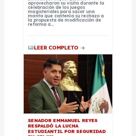
aprovecharon su visita durante la
celebración de los juegos
a
magisteriales para sacar una
manta que contenía su rechazo a
la propuesta de modificación de
s
reforma a…
LEER COMPLETO
SENADOR EMMANUEL REYES
RESPALDÓ LA LUCHA
ESTUDIANTIL POR SEGURIDAD