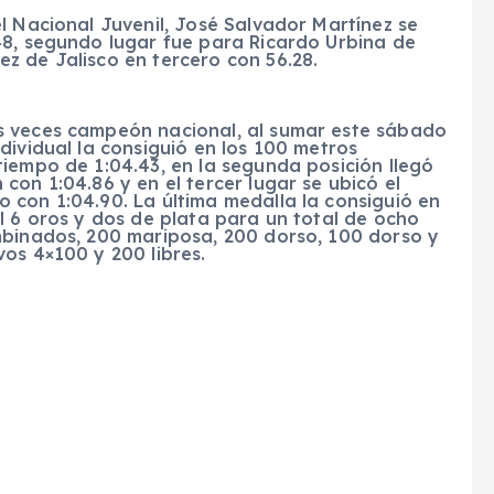
l Nacional Juvenil, José Salvador Martínez se
48, segundo lugar fue para Ricardo Urbina de
z de Jalisco en tercero con 56.28.
s veces campeón nacional, al sumar este sábado
dividual la consiguió en los 100 metros
iempo de 1:04.43, en la segunda posición llegó
con 1:04.86 y en el tercer lugar se ubicó el
 con 1:04.90. La última medalla la consiguió en
l 6 oros y dos de plata para un total de ocho
mbinados, 200 mariposa, 200 dorso, 100 dorso y
os 4×100 y 200 libres.