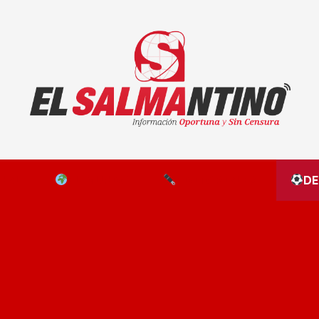
El Salmantino - medios/noticias/editorial
NAL
EL MUNDO
EDITORIALES
D