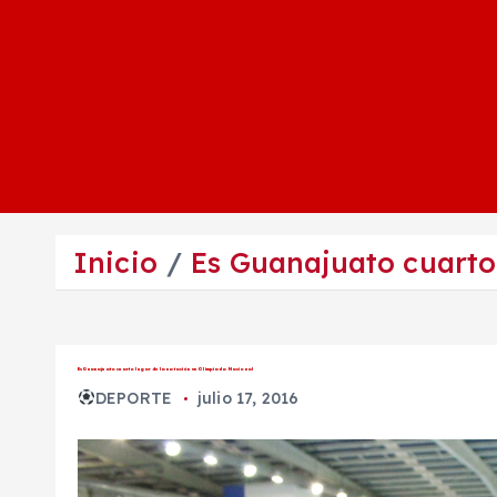
Inicio
Es Guanajuato cuarto
Es Guanajuato cuarto lugar de la natación en Olimpiada Nacional
DEPORTE
julio 17, 2016