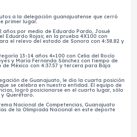
rutos a la delegación guanajuatense que cerró
e primer lugar.
12 años por medio de Eduardo Pardo, Josué
uel Eduardo Rojas; en la prueba 4X100 con
ara el relevo del estado de Sonora con 4:38.82 y
tegoría 13-14 años 4×100 con Celia del Rocío
Reyes y María Fernanda Sánchez con tiempo de
 de México con 4:37.57 y tercera para Baja
legación de Guanajuato, le dio la cuarta posición
que se celebra en nuestra entidad. El equipo de
cias, logró posicionarse en el cuarto lugar, sólo
 y Querétaro.
istema Nacional de Competencias, Guanajuato
ías de la Olimpiada Nacional en este deporte