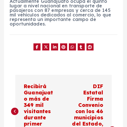
Actualmente Guanajuato ocupa el quinto
lugar a nivel nacional en transporte de
pasajeros con 87 empresas y cerca de 145
mil vehículos dedicados al comercio, lo que
representa un importante campo de
oportunidades.
N
Recibirá
DIF
a
Guanajuat
Estatal
o más de
Firma
349 mil
Convenio
v
visitantes
con los 46
durante
municipios
e
primer
del Estado,