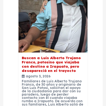
n
t
r
a
d
Buscan a Luis Alberto Trujano
a
Franco, potosino que viajaba
con destino a Irapuato, pero
desapareció en el trayecto
s
agosto 3, 2026
Familiares de Luis Alberto Trujano
Franco, de 30 años y originario de
San Luis Potosí, solicitan el apoyo
de la ciudadanía para dar con su
paradero, luego de perder
contacto con él cuando viajaba
rumbo a Irapuato. De acuerdo con
sus familiares, Luis Alberto salió de