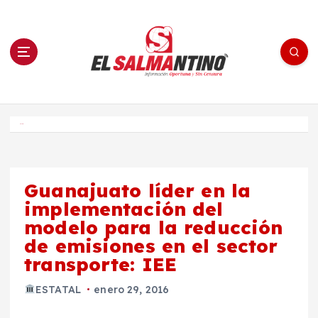
S
a
l
t
a
r
a
l
c
o
El Salmantino - medios/noticias/editorial
n
t
e
Inicio
n
i
d
o
Guanajuato líder en la
implementación del
modelo para la reducción
de emisiones en el sector
transporte: IEE
ESTATAL
enero 29, 2016