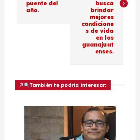
puente del
busca
g
año.
brindar
mejores
a
condicione
s de vida
c
en los
guanajuat
enses.
i
ó
n
También te podría interesar:
d
e
e