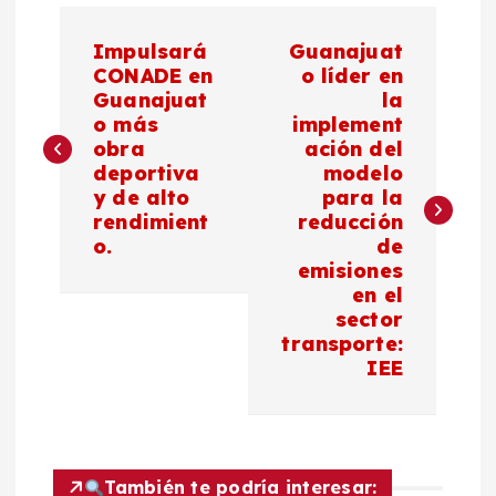
N
Impulsará
Guanajuat
a
CONADE en
o líder en
Guanajuat
la
o más
implement
v
obra
ación del
deportiva
modelo
e
y de alto
para la
rendimient
reducción
g
o.
de
emisiones
a
en el
sector
c
transporte:
IEE
i
ó
También te podría interesar: