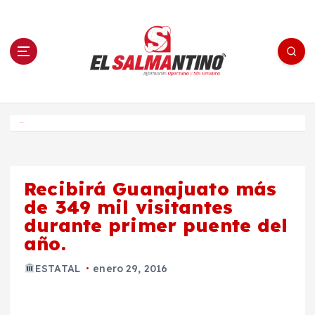
S
a
l
t
a
r
a
l
c
o
El Salmantino - medios/noticias/editorial
n
t
e
Inicio
n
i
d
o
Recibirá Guanajuato más
de 349 mil visitantes
durante primer puente del
año.
ESTATAL
enero 29, 2016