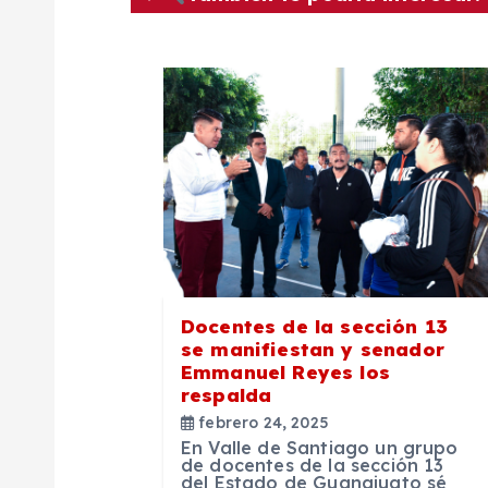
g
a
c
i
ó
n
Docentes de la sección 13
se manifiestan y senador
Emmanuel Reyes los
d
respalda
febrero 24, 2025
e
En Valle de Santiago un grupo
de docentes de la sección 13
del Estado de Guanajuato sé