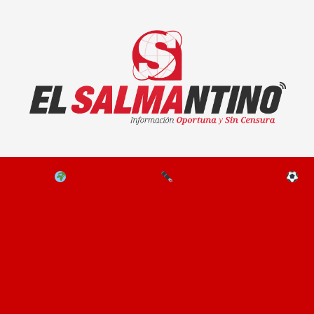
El Salmantino - medios/noticias/editorial
NAL
EL MUNDO
EDITORIALES
D