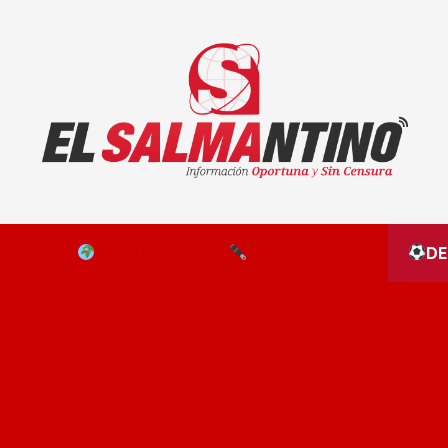
El Salmantino - medios/noticias/editorial
NAL
EL MUNDO
EDITORIALES
D