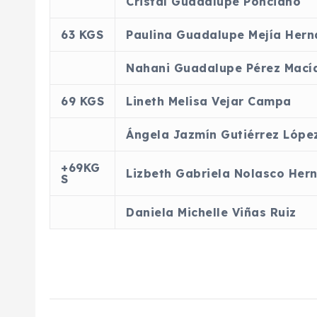
Cristal Guadalupe Ponciano
63 KGS
Paulina Guadalupe Mejía Her
Nahani Guadalupe Pérez Mací
69 KGS
Lineth Melisa Vejar Campa
Ángela Jazmín Gutiérrez Lópe
+69KG
Lizbeth Gabriela Nolasco Her
S
Daniela Michelle Viñas Ruiz