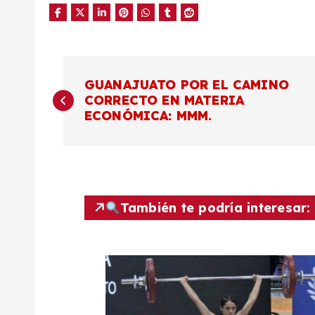
N
GUANAJUATO POR EL CAMINO
CORRECTO EN MATERIA
a
ECONÓMICA: MMM.
v
e
También te podría interesar:
g
a
c