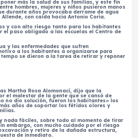
oner más la salud de sus familias, y este fin
entre hombres, mujeres y niños pusieron manos
que durante años provocaba derrame de agua
 Allende, con caída hacia Antonio Coria.
 y con alto riesgo tanto para los habitantes
 el paso obligado a las escuelas el Centro de
gua y las enfermedades que sufren
motivo a los habitantes a organizarse para
 tempo se dieron a la tarea de retirar y reponer
as Martha Rosa Alomonaci, dijo que la
r el malestar de la gente que se cansó de
o no dio solución, fueron los habitantes» los
más años de soportar los fétidos olores y
ilias.
y nada fáciles, sobre todo al momento de tirar
, sin embargo, con mucho cuidado por el riesgo
 excavación y retiro de la dañada estructura,
puesta de inmediato.