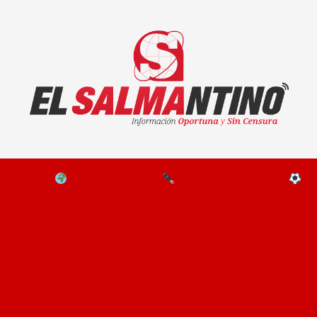
El Salmantino - medios/noticias/editorial
NAL
EL MUNDO
EDITORIALES
D