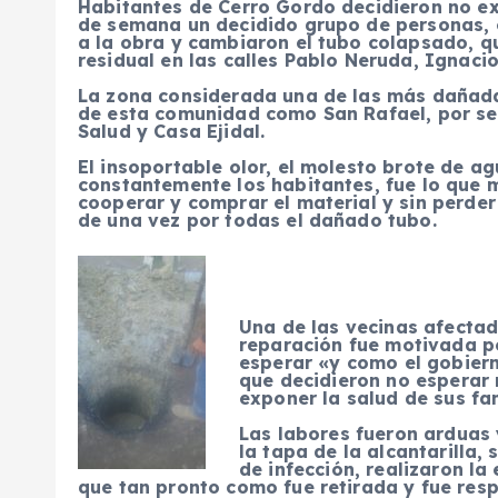
Habitantes de Cerro Gordo decidieron no exp
de semana un decidido grupo de personas, 
a la obra y cambiaron el tubo colapsado, 
residual en las calles Pablo Neruda, Ignacio
La zona considerada una de las más dañadas
de esta comunidad como San Rafael, por ser
Salud y Casa Ejidal.
El insoportable olor, el molesto brote de a
constantemente los habitantes, fue lo que 
cooperar y comprar el material y sin perder
de una vez por todas el dañado tubo.
Una de las vecinas afectad
reparación fue motivada po
esperar «y como el gobiern
que decidieron no esperar 
exponer la salud de sus fam
Las labores fueron arduas 
la tapa de la alcantarilla
de infección, realizaron la
que tan pronto como fue retirada y fue res