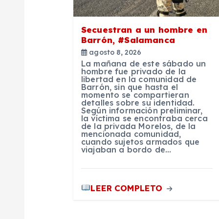
ó
Secuestran a un hombre en
n
Barrón, #Salamanca
agosto 8, 2026
d
La mañana de este sábado un
hombre fue privado de la
libertad en la comunidad de
e
Barrón, sin que hasta el
momento se compartieran
detalles sobre su identidad.
Según información preliminar,
e
la víctima se encontraba cerca
de la privada Morelos, de la
mencionada comunidad,
n
cuando sujetos armados que
viajaban a bordo de…
t
LEER COMPLETO
r