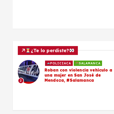
a
d
a
s
¿Te lo perdiste?
POLICIACA
SALAMANCA
n
Roban con violencia vehículo a
una mujer en San José de
Mendoza, #Salamanca
2