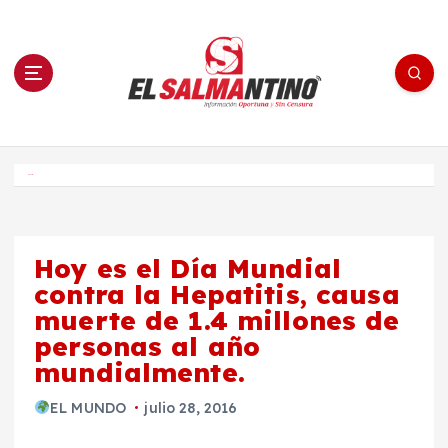
S
a
l
t
a
r
a
l
c
o
El Salmantino - medios/noticias/editorial
n
t
e
Inicio
n
i
d
o
Hoy es el Día Mundial
contra la Hepatitis, causa
muerte de 1.4 millones de
personas al año
mundialmente.
EL MUNDO
julio 28, 2016