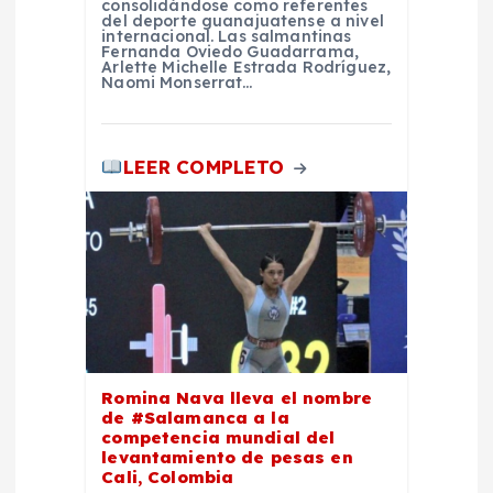
d
consolidándose como referentes
del deporte guanajuatense a nivel
internacional. Las salmantinas
a
Fernanda Oviedo Guadarrama,
Arlette Michelle Estrada Rodríguez,
Naomi Monserrat…
s
LEER COMPLETO
Romina Nava lleva el nombre
de #Salamanca a la
competencia mundial del
levantamiento de pesas en
Cali, Colombia