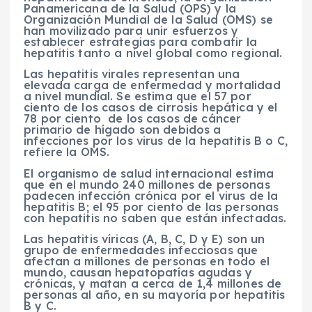
Panamericana de la Salud (OPS) y la
Organización Mundial de la Salud (OMS) se
han movilizado para unir esfuerzos y
establecer estrategias para combatir la
hepatitis tanto a nivel global como regional.
Las hepatitis virales representan una
elevada carga de enfermedad y mortalidad
a nivel mundial. Se estima que el 57 por
ciento de los casos de cirrosis hepática y el
78 por ciento de los casos de cáncer
primario de hígado son debidos a
infecciones por los virus de la hepatitis B o C,
refiere la OMS.
El organismo de salud internacional estima
que en el mundo 240 millones de personas
padecen infección crónica por el virus de la
hepatitis B; el 95 por ciento de las personas
con hepatitis no saben que están infectadas.
Las hepatitis víricas (A, B, C, D y E) son un
grupo de enfermedades infecciosas que
afectan a millones de personas en todo el
mundo, causan hepatopatías agudas y
crónicas, y matan a cerca de 1,4 millones de
personas al año, en su mayoría por hepatitis
B y C.