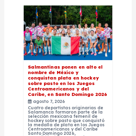
ó
n
d
e
e
Salmantinas ponen en alto el
nombre de México y
n
conquistan plata en hockey
sobre pasto en los Juegos
Centroamericanos y del
t
Caribe, en Santo Domingo 2026
agosto 7, 2026
r
Cuatro deportistas originarias de
Salamanca formaron parte de la
selección mexicana femenil de
a
hockey sobre pasto que conquistó
la medalla de plata en los Juegos
Centroamericanos y del Caribe
Santo Domingo 2026,