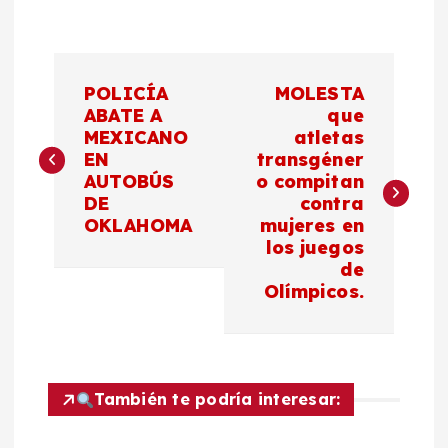
N
POLICÍA
MOLESTA
a
ABATE A
que
MEXICANO
atletas
EN
transgéner
v
AUTOBÚS
o compitan
DE
contra
e
OKLAHOMA
mujeres en
los juegos
g
de
Olímpicos.
a
c
También te podría interesar:
i