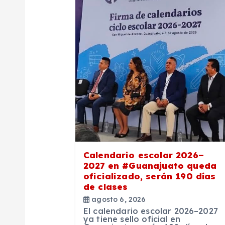
c
i
ó
n
d
e
Calendario escolar 2026–
2027 en #Guanajuato queda
oficializado, serán 190 días
e
de clases
agosto 6, 2026
n
El calendario escolar 2026–2027
ya tiene sello oficial en