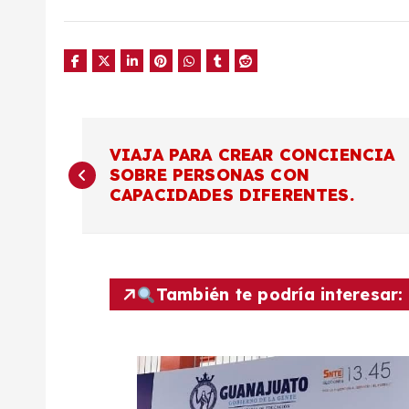
N
VIAJA PARA CREAR CONCIENCIA
SOBRE PERSONAS CON
a
CAPACIDADES DIFERENTES.
v
e
También te podría interesar:
g
a