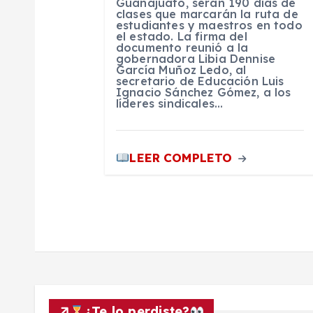
Guanajuato, serán 190 días de
clases que marcarán la ruta de
t
estudiantes y maestros en todo
el estado. La firma del
documento reunió a la
r
gobernadora Libia Dennise
García Muñoz Ledo, al
secretario de Educación Luis
Ignacio Sánchez Gómez, a los
a
líderes sindicales…
d
LEER COMPLETO
a
s
¿Te lo perdiste?