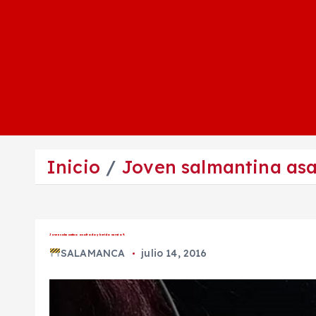
Inicio
Joven salmantina asal
Joven salmantina asaltada y herida en ruta 9.
SALAMANCA
julio 14, 2016