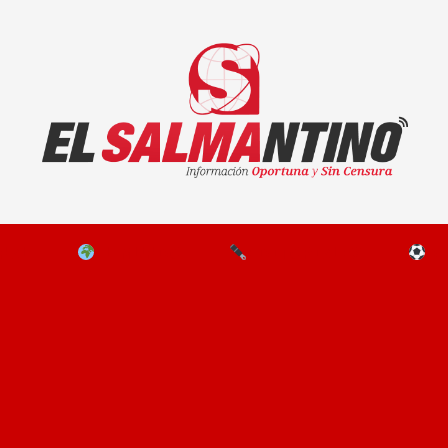
El Salmantino - medios/noticias/editorial
NAL
EL MUNDO
EDITORIALES
D