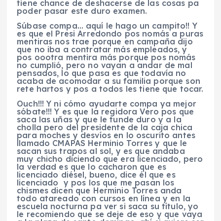
tiene chance de deshacerse de las cosas pa
poder pasar este duro examen.
Súbase compa… aquí le hago un campito!! Y
es que el Presi Arredondo pos nomás a puras
mentiras nos trae porque en campaña dijo
que no iba a contratar más empleados, y
pos oootra mentira más porque pos nomás
no cumplió, pero no vayan a andar de mal
pensados, lo que pasa es que todavía no
acaba de acomodar a su familia porque son
rete hartos y pos a todos les tiene que tocar.
Ouch!!! Y ni cómo ayudarte compa ya mejor
sóbate!!! Y es que la regidora Vero pos que
saca las uñas y que le tunde duro y a la
cholla pero del presidente de la caja chica
para moches y desvíos en lo oscurito antes
llamado CMAPAS Herminio Torres y que le
sacan sus trapos al sol, y es que andaba
muy chicho diciendo que era licenciado, pero
la verdad es que lo cacharon que es
licenciado diésel, bueno, dice él que es
licenciado y pos los que me pasan los
chismes dicen que Herminio Torres anda
todo atareado con cursos en línea y en la
escuela nocturna pa ver si saca su título, yo
le recomiendo que se deje de eso y que vaya