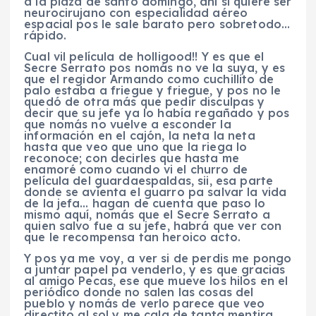
a la plaza de santo domingo, ahí si quiere ser
neurocirujano con especialidad aéreo
espacial pos le sale barato pero sobretodo…
rápido.
Cual vil película de holligood!! Y es que el
Secre Serrato pos nomás no ve la suya, y es
que el regidor Armando como cuchillito de
palo estaba a friegue y friegue, y pos no le
quedó de otra más que pedir disculpas y
decir que su jefe ya lo había regañado y pos
que nomás no vuelve a esconder la
información en el cajón, la neta la neta
hasta que veo que uno que la riega lo
reconoce; con decirles que hasta me
enamoré como cuando vi el churro de
película del guardaespaldas, sii, esa parte
donde se avienta el guarro pa salvar la vida
de la jefa… hagan de cuenta que paso lo
mismo aquí, nomás que el Secre Serrato a
quien salvo fue a su jefe, habrá que ver con
que le recompensa tan heroico acto.
Y pos ya me voy, a ver si de perdis me pongo
a juntar papel pa venderlo, y es que gracias
al amigo Pecas, ese que mueve los hilos en el
periódico donde no salen las cosas del
pueblo y nomás de verlo parece que veo
directito al sol y me cala de tanta mentira,