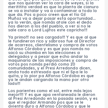
que nos quieran ver la cara de weyes, si la
merititita verdad es que la planta de cianuro
se va a instalar y va a contaminar a todo lo
que da. Pos a poco creen que el tío Gil
Muñoz va a dejar pasar esta oportunidad…
ya lo verán, que nomás atole con el dedo
nos dieron a los del pueblo, a ver si no le
sale caro a Lord Lujitos este capricho!!!
Ya primo!!! no sea cargado!!! Y es que al que
le tundineron rico y sabroso fue al Director
de acarreos, clientelismo y compra de votos
Alfonso Córdoba y es que pos nomás no
sacó su chamba en las elecciones a
delegados y a pesar que echo andar la
maquinaría de las imposiciones y compra de
votos pos nomás perdió como 20
comunidades, y el Presi Arredondo dicen,
anda todo estresado que ni el Spa le lo
quita, y lo pior pa Alfonso Córdoba es que
ya le andan cargando la mano por otro
lado!!!
Los parientes como el sol, entre más lejos
mejor!!!! Y es que apa ventaneada le dieron
al Presi Arredondo en la pasada sesión, y es
que el regidor Armando pos que se le
avienta duro a Alfonso Córdoba y que le