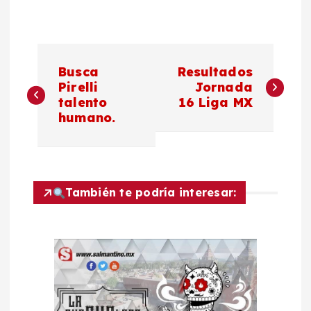
N
Busca
Resultados
a
Pirelli
Jornada
talento
16 Liga MX
humano.
v
e
g
También te podría interesar:
a
c
i