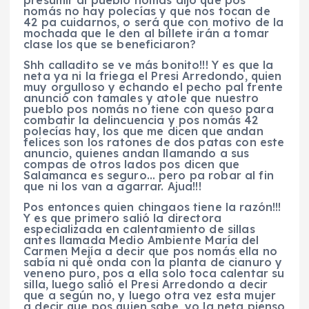
nomás no hay polecías y que nos tocan de
42 pa cuidarnos, o será que con motivo de la
mochada que le den al billete irán a tomar
clase los que se beneficiaron?
Shh calladito se ve más bonito!!! Y es que la
neta ya ni la friega el Presi Arredondo, quien
muy orgulloso y echando el pecho pal frente
anunció con tamales y atole que nuestro
pueblo pos nomás no tiene con queso para
combatir la delincuencia y pos nomás 42
polecías hay, los que me dicen que andan
felices son los ratones de dos patas con este
anuncio, quienes andan llamando a sus
compas de otros lados pos dicen que
Salamanca es seguro… pero pa robar al fin
que ni los van a agarrar. Ajua!!!
Pos entonces quien chingaos tiene la razón!!!
Y es que primero salió la directora
especializada en calentamiento de sillas
antes llamada Medio Ambiente María del
Carmen Mejía a decir que pos nomás ella no
sabía ni qué onda con la planta de cianuro y
veneno puro, pos a ella solo toca calentar su
silla, luego salió el Presi Arredondo a decir
que a según no, y luego otra vez esta mujer
a decir que pos quien sabe, yo la neta pienso