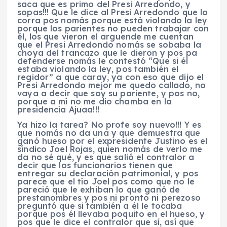
saca que es primo del Presi Arredondo, y
sopas!!! Que le dice al Presi Arredondo que lo
corra pos nomás porque está violando la ley
porque los parientes no pueden trabajar con
él, los que vieron el arguende me cuentan
que el Presi Arredondo nomás se sobaba la
choya del trancazo que le dieron y pos pa
defenderse nomás le contestó “Que si él
estaba violando la ley, pos también el
regidor” a que caray, ya con eso que dijo el
Presi Arredondo mejor me quedo callado, no
vaya a decir que soy su pariente, y pos no,
porque a mí no me dio chamba en la
presidencia Ajuaa!!!
Ya hizo la tarea? No profe soy nuevo!!! Y es
que nomás no da una y que demuestra que
ganó hueso por el expresidente Justino es el
síndico Joel Rojas, quien nomás de verlo me
da no sé qué, y es que salió el contralor a
decir que los funcionarios tienen que
entregar su declaración patrimonial, y pos
parece que el tío Joel pos como que no le
pareció que le exhiban lo que ganó de
prestanombres y pos ni pronto ni perezoso
preguntó que si también a él le tocaba
porque pos él llevaba poquito en el hueso, y
pos que le dice el contralor que sí, así que