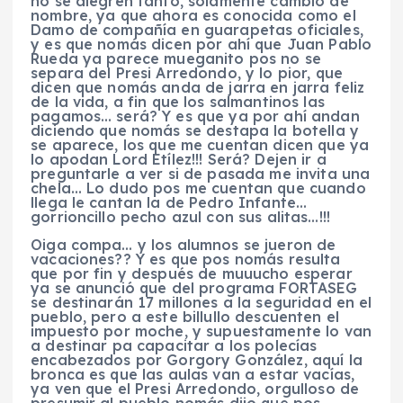
no se alegren tanto, solamente cambio de
nombre, ya que ahora es conocida como el
Damo de compañía en guarapetas oficiales,
y es que nomás dicen por ahí que Juan Pablo
Rueda ya parece mueganito pos no se
separa del Presi Arredondo, y lo pior, que
dicen que nomás anda de jarra en jarra feliz
de la vida, a fin que los salmantinos las
pagamos… será? Y es que ya por ahí andan
diciendo que nomás se destapa la botella y
se aparece, los que me cuentan dicen que ya
lo apodan Lord Etílez!!! Será? Dejen ir a
preguntarle a ver si de pasada me invita una
chela… Lo dudo pos me cuentan que cuando
llega le cantan la de Pedro Infante…
gorrioncillo pecho azul con sus alitas…!!!
Oiga compa… y los alumnos se jueron de
vacaciones?? Y es que pos nomás resulta
que por fin y después de muuucho esperar
ya se anunció que del programa FORTASEG
se destinarán 17 millones a la seguridad en el
pueblo, pero a este billullo descuenten el
impuesto por moche, y supuestamente lo van
a destinar pa capacitar a los polecías
encabezados por Gorgory González, aquí la
bronca es que las aulas van a estar vacías,
ya ven que el Presi Arredondo, orgulloso de
presumir al pueblo nomás dijo que pos