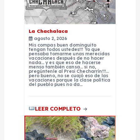
ó
n
La Chachalaca
d
agosto 2, 2026
Mis compas buen dominguito
tengan todos ustedes!!! Yo que
e
pensaba tomarme unas merecidas
vacaciones después de no hacer
nada… y es que eso de hacerse
e
menso también cansa… si no,
pregúntenle al Presi Checharrín!!!…
pero bueno, no se cuajó eso de las
vacaciones porque la clase política
n
del pueblo pues no da…
t
LEER COMPLETO
r
a