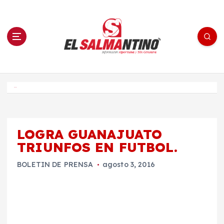
S
a
l
t
a
r
a
l
c
o
El Salmantino - medios/noticias/editorial
n
t
e
Inicio
n
i
d
o
LOGRA GUANAJUATO
TRIUNFOS EN FUTBOL.
BOLETIN DE PRENSA
agosto 3, 2016