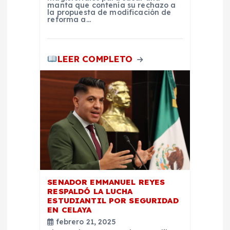
manta que contenía su rechazo a
s
la propuesta de modificación de
reforma a…
LEER COMPLETO
SENADOR EMMANUEL REYES
RESPALDÓ LA LUCHA
ESTUDIANTIL POR SEGURIDAD
EN CELAYA
febrero 21, 2025