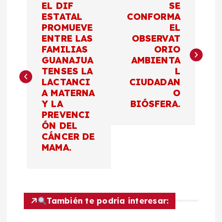
EL DIF
SE
a
ESTATAL
CONFORMA
PROMUEVE
EL
ENTRE LAS
OBSERVAT
v
FAMILIAS
ORIO
GUANAJUA
AMBIENTA
e
TENSES LA
L
LACTANCI
CIUDADAN
g
A MATERNA
O
Y LA
BIÓSFERA.
a
PREVENCI
ÓN DEL
c
CÁNCER DE
MAMA.
i
ó
También te podría interesar:
n