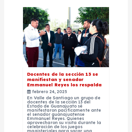
d
e
e
n
t
Docentes de la sección 13 se
r
manifiestan y senador
Emmanuel Reyes los respalda
febrero 24, 2025
a
En Valle de Santiago un grupo de
docentes de la sección 13 del
Estado de Guanajuato sé
d
manifestaron pacíficamente ante
el senador guanajuatense
Emmanuel Reyes. Quienes
a
aprovecharon su visita durante la
celebración de los juegos
magisteriales para sacar una