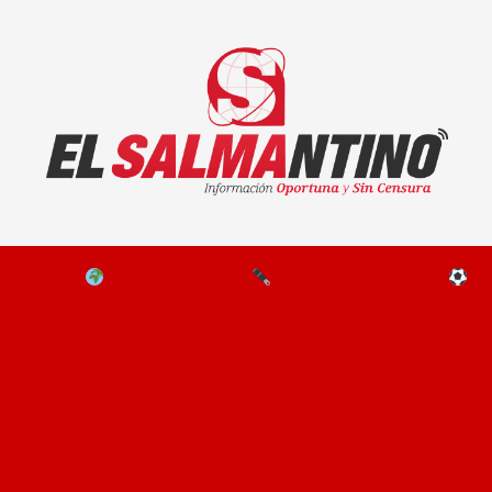
El Salmantino - medios/noticias/editorial
NAL
EL MUNDO
EDITORIALES
D