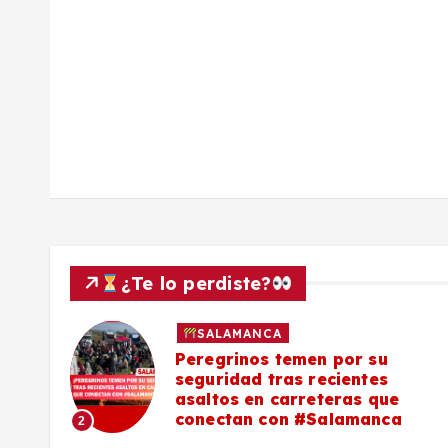
a
d
a
s
¿Te lo perdiste?
SALAMANCA
lo a
Peregrinos temen por su
seguridad tras recientes
asaltos en carreteras que
conectan con #Salamanca
2