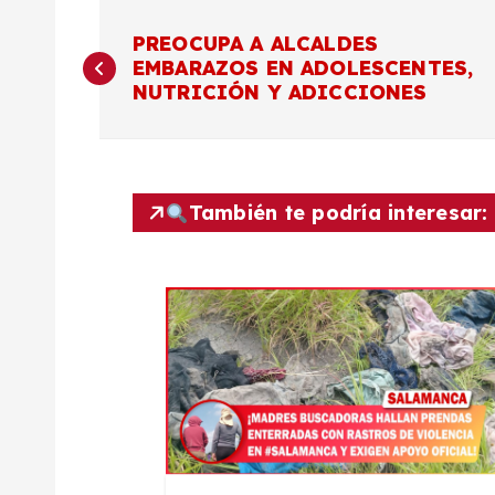
N
PREOCUPA A ALCALDES
EMBARAZOS EN ADOLESCENTES,
a
NUTRICIÓN Y ADICCIONES
v
e
También te podría interesar:
g
a
c
i