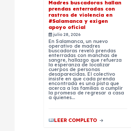
Madres buscadoras hallan
ó
prendas enterradas con
rastros de violencia en
n
#Salamanca y exigen
apoyo oficial
julio 28, 2026
d
En Salamanca, un nuevo
operativo de madres
buscadoras reveló prendas
e
enterradas con manchas de
sangre, hallazgo que refuerza
la esperanza de localizar
e
cuerpos de personas
desaparecidas. El colectivo
insiste en que cada prenda
encontrada es una pista que
n
acerca a las familias a cumplir
la promesa de regresar a casa
a quienes…
t
r
LEER COMPLETO