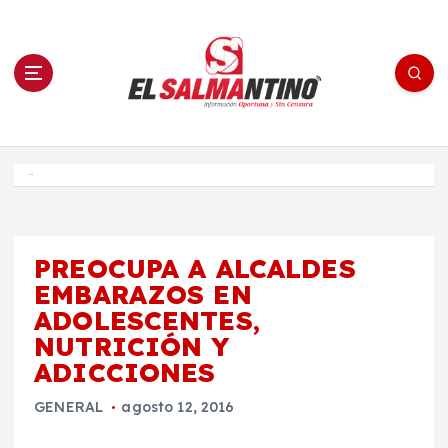
S
a
l
t
a
r
a
l
c
o
El Salmantino - medios/noticias/editorial
n
t
e
Inicio
n
i
d
o
PREOCUPA A ALCALDES
EMBARAZOS EN
ADOLESCENTES,
NUTRICIÓN Y
ADICCIONES
GENERAL
agosto 12, 2016