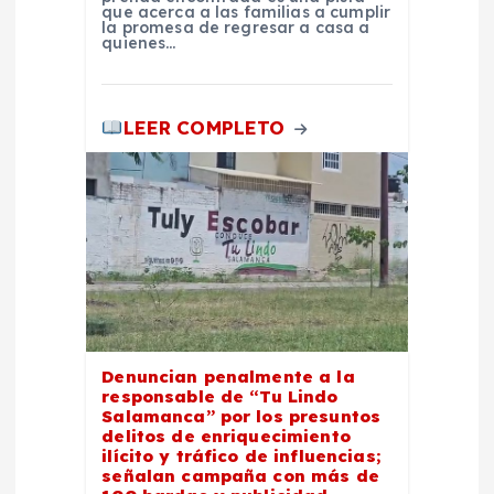
d
que acerca a las familias a cumplir
la promesa de regresar a casa a
quienes…
a
s
LEER COMPLETO
Denuncian penalmente a la
responsable de “Tu Lindo
Salamanca” por los presuntos
delitos de enriquecimiento
ilícito y tráfico de influencias;
señalan campaña con más de