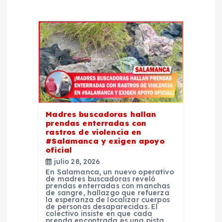
ó
n
d
e
e
Madres buscadoras hallan
prendas enterradas con
n
rastros de violencia en
#Salamanca y exigen apoyo
t
oficial
julio 28, 2026
En Salamanca, un nuevo operativo
r
de madres buscadoras reveló
prendas enterradas con manchas
de sangre, hallazgo que refuerza
a
la esperanza de localizar cuerpos
de personas desaparecidas. El
colectivo insiste en que cada
prenda encontrada es una pista