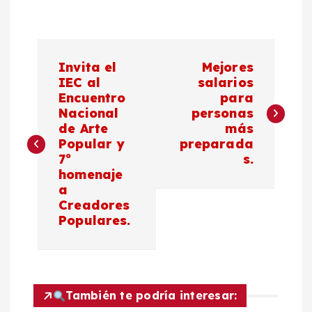
N
Invita el
Mejores
a
IEC al
salarios
Encuentro
para
Nacional
personas
v
de Arte
más
Popular y
preparada
e
7º
s.
homenaje
g
a
Creadores
a
Populares.
c
i
También te podría interesar: