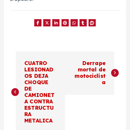
N
CUATRO
Derrape
a
LESIONAD
mortal de
OS DEJA
motociclist
CHOQUE
a
v
DE
CAMIONET
e
A CONTRA
ESTRUCTU
g
RA
METALICA
a