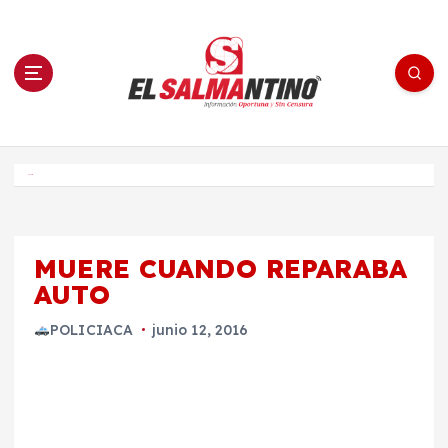
S
a
l
t
a
r
a
l
c
o
El Salmantino - medios/noticias/editorial
n
t
e
Inicio
n
i
d
o
MUERE CUANDO REPARABA
AUTO
POLICIACA
junio 12, 2016