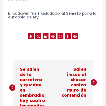
El cadáver fue trasladado al Semefo para la
autopsia de ley.
N
Se salen
Salen
a
de la
ilesos al
carretera
chocar
y quedan
contra
v
en
muro de
sembradío;
contención
e
hay cuatro
lesionados