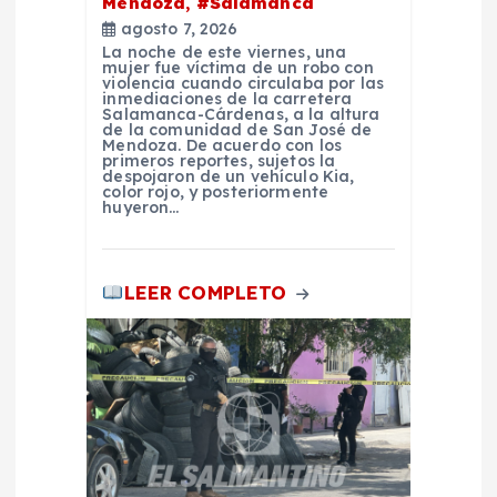
n
Mendoza, #Salamanca
agosto 7, 2026
La noche de este viernes, una
t
mujer fue víctima de un robo con
violencia cuando circulaba por las
inmediaciones de la carretera
r
Salamanca-Cárdenas, a la altura
de la comunidad de San José de
Mendoza. De acuerdo con los
primeros reportes, sujetos la
a
despojaron de un vehículo Kia,
color rojo, y posteriormente
huyeron…
d
a
LEER COMPLETO
s