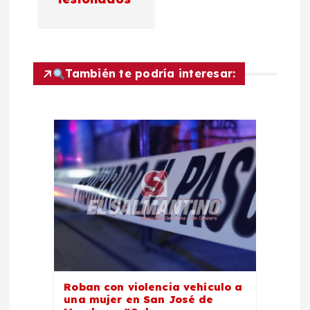
g
a
c
También te podría interesar:
i
ó
n
d
e
e
Roban con violencia vehículo a
una mujer en San José de