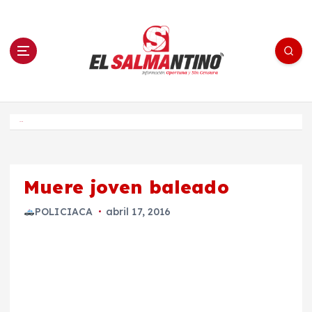
S
a
l
t
a
r
a
l
c
o
El Salmantino - medios/noticias/editorial
n
t
e
Inicio
n
i
d
o
Muere joven baleado
POLICIACA
abril 17, 2016