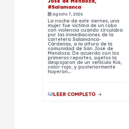
n
José de Mendoza,
#Salamanca
d
agosto 7, 2026
La noche de este viernes, una
mujer fue víctima de un robo
e
con violencia cuando circulaba
por las inmediaciones de la
carretera Salamanca-
e
Cárdenas, a la altura de la
comunidad de San José de
Mendoza. De acuerdo con los
primeros reportes, sujetos la
n
despojaron de un vehículo Kia,
color rojo, y posteriormente
huyeron…
t
r
LEER COMPLETO
a