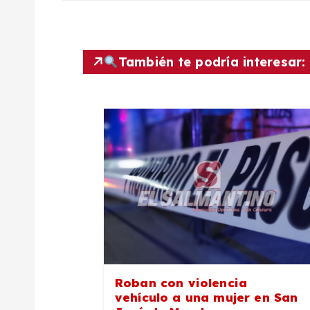
a
v
También te podría interesar:
e
g
a
c
i
ó
Roban con violencia
vehículo a una mujer en San