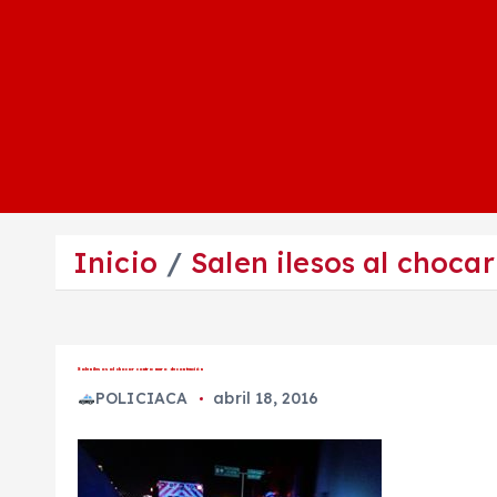
Inicio
Salen ilesos al choca
Salen ilesos al chocar contra muro de contención
POLICIACA
abril 18, 2016