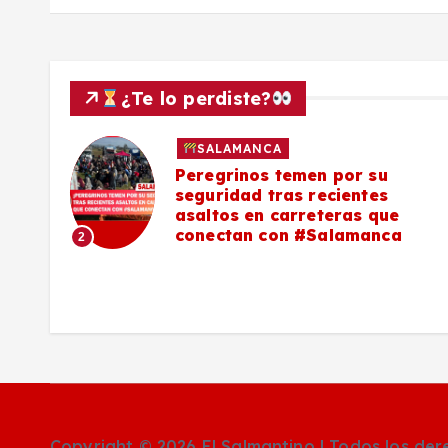
d
a
s
¿Te lo perdiste?
SALAMANCA
lo a
Peregrinos temen por su
seguridad tras recientes
asaltos en carreteras que
conectan con #Salamanca
2
Copyright © 2026 El Salmantino | Todos los de