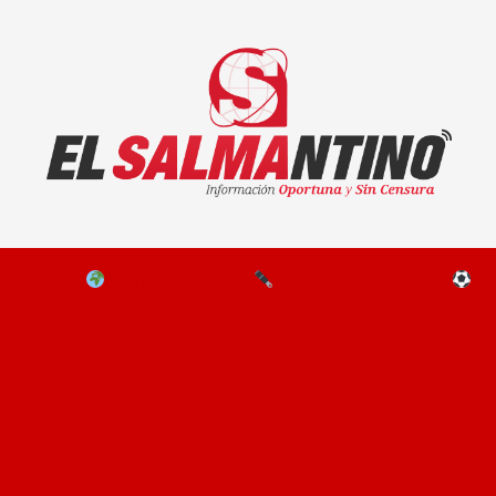
El Salmantino - medios/noticias/editorial
NAL
EL MUNDO
EDITORIALES
D