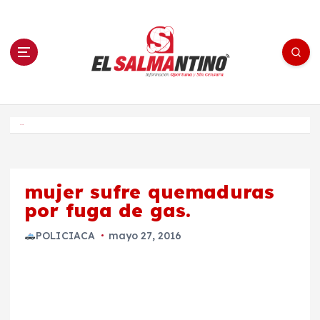
S
a
l
t
a
r
a
l
c
o
El Salmantino - medios/noticias/editorial
n
t
e
Inicio
n
i
d
o
mujer sufre quemaduras
por fuga de gas.
POLICIACA
mayo 27, 2016