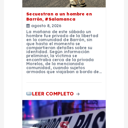
n
t
Secuestran a un hombre en
Barrón, #Salamanca
agosto 8, 2026
r
La mañana de este sábado un
hombre fue privado de la libertad
en la comunidad de Barrón, sin
a
que hasta el momento se
compartieran detalles sobre su
identidad. Según información
d
preliminar, la víctima se
encontraba cerca de la privada
Morelos, de la mencionada
comunidad, cuando sujetos
a
armados que viajaban a bordo de…
s
LEER COMPLETO