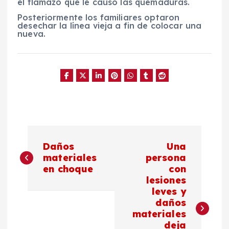
el flamazo que le causó las quemaduras.
Posteriormente los familiares optaron
desechar la línea vieja a fin de colocar una
nueva.
N
Daños
Una
a
materiales
persona
en choque
con
lesiones
v
leves y
daños
e
materiales
deja