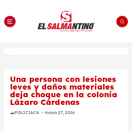
S
a
l
t
a
r
a
l
c
o
El Salmantino - medios/noticias/editorial
n
t
e
Inicio
n
i
d
o
Una persona con lesiones
leves y daños materiales
deja choque en la colonia
Lázaro Cárdenas
POLICIACA
mayo 27, 2016