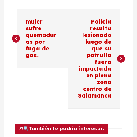
N
mujer
Policía
a
sufre
resulta
quemadur
lesionado
as por
luego de
v
fuga de
que su
gas.
patrulla
e
fuera
impactada
g
en plena
zona
a
centro de
Salamanca
c
i
También te podría interesar:
ó