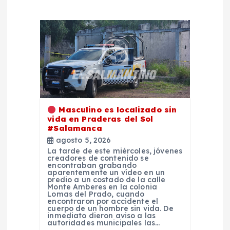
n
d
e
e
Masculino es localizado sin
n
vida en Praderas del Sol
#Salamanca
agosto 5, 2026
t
La tarde de este miércoles, jóvenes
creadores de contenido se
encontraban grabando
r
aparentemente un vídeo en un
predio a un costado de la calle
Monte Amberes en la colonia
a
Lomas del Prado, cuando
encontraron por accidente el
cuerpo de un hombre sin vida. De
inmediato dieron aviso a las
d
autoridades municipales las…