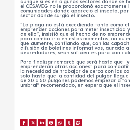
aunque sí es en algunos sectores donde se 
el CESAVEG no le proporcionó exactamente l
comunidades donde apareció el insecto, por l
sector donde surgió el insecto.
“La plaga no está excediendo tanto como el
emprender acciones para meter insecticida y
de ello”, insistió que el hecho de no empren
para combatirla en estos momentos, no quier
que aumente, confiando que, con las capacit
difusión de boletines informativos, aunado a 
depredadores, sean suficientes para control
Para finalizar remarcó que será hasta que “y
emprenderán otras acciones” para combatir
la necesidad de trabajar de cerca con los c
solo hasta que la cantidad del pulgón llegu
de 20 a 50 pulgones podemos empezar a toma
umbral” recomendado, en espera que el inse