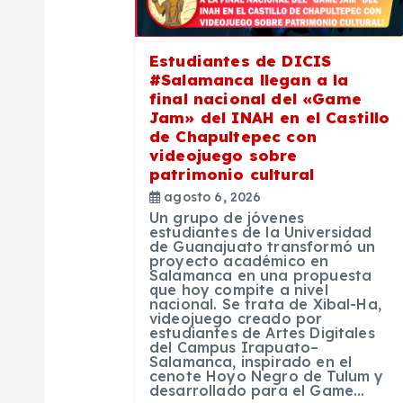
i
ó
Estudiantes de DICIS
#Salamanca llegan a la
n
final nacional del «Game
Jam» del INAH en el Castillo
de Chapultepec con
d
videojuego sobre
patrimonio cultural
e
agosto 6, 2026
Un grupo de jóvenes
estudiantes de la Universidad
e
de Guanajuato transformó un
proyecto académico en
Salamanca en una propuesta
que hoy compite a nivel
n
nacional. Se trata de Xibal-Ha,
videojuego creado por
estudiantes de Artes Digitales
t
del Campus Irapuato–
Salamanca, inspirado en el
cenote Hoyo Negro de Tulum y
desarrollado para el Game…