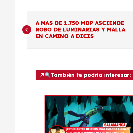
N
A MAS DE 1.750 MDP ASCIENDE
ROBO DE LUMINARIAS Y MALLA
a
EN CAMINO A DICIS
v
e
También te podría interesar:
g
a
c