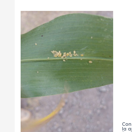
Con
la a