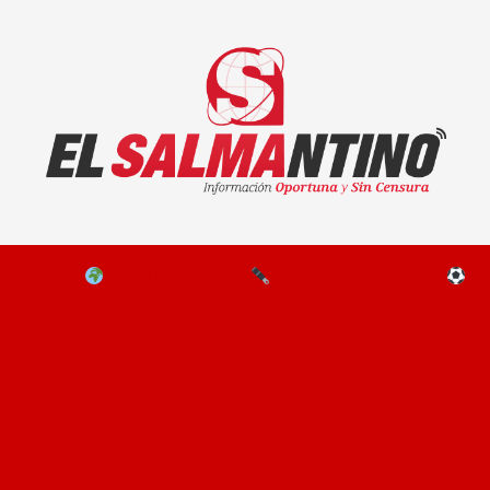
El Salmantino - medios/noticias/editorial
NAL
EL MUNDO
EDITORIALES
D