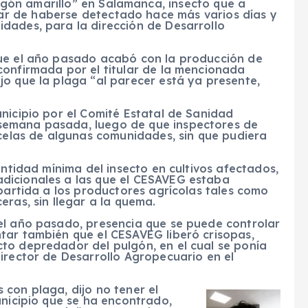
lgón amarillo” en Salamanca, insecto que a
ar de haberse detectado hace más varios días y
dades, para la dirección de Desarrollo
que el año pasado acabó con la producción de
confirmada por el titular de la mencionada
jo que la plaga “al parecer está ya presente,
nicipio por el Comité Estatal de Sanidad
semana pasada, luego de que inspectores de
rcelas de algunas comunidades, sin que pudiera
antidad mínima del insecto en cultivos afectados,
dicionales a las que el CESAVEG estaba
mpartida a los productores agrícolas tales como
ras, sin llegar a la quema.
el año pasado, presencia que se puede controlar
tar también que el CESAVEG liberó crisopas,
to depredador del pulgón, en el cual se ponía
irector de Desarrollo Agropecuario en el
con plaga, dijo no tener el
unicipio que se ha encontrado,