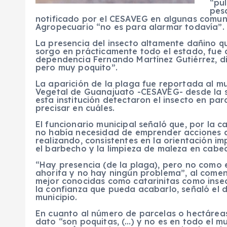
“pu
pes
notificado por el CESAVEG en algunas comuni
Agropecuario “no es para alarmar todavía”.
La presencia del insecto altamente dañino 
sorgo en prácticamente todo el estado, fue 
dependencia Fernando Martínez Gutiérrez, di
pero muy poquito”.
La aparición de la plaga fue reportada al mu
Vegetal de Guanajuato -CESAVEG- desde la 
esta institución detectaron el insecto en pa
precisar en cuáles.
El funcionario municipal señaló que, por la c
no había necesidad de emprender acciones a
realizando, consistentes en la orientación i
el barbecho y la limpieza de maleza en cabece
“Hay presencia (de la plaga), pero no como 
ahorita y no hay ningún problema”, al comen
mejor conocidas como catarinitas como insec
la confianza que pueda acabarlo, señaló el d
municipio.
En cuanto al número de parcelas o hectáreas 
dato “son poquitas, (…) y no es en todo el m