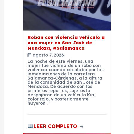
d
e
e
Roban con violencia vehículo a
n
una mujer en San José de
Mendoza, #Salamanca
agosto 7, 2026
t
La noche de este viernes, una
mujer fue víctima de un robo con
violencia cuando circulaba por las
r
inmediaciones de la carretera
Salamanca-Cárdenas, a la altura
de la comunidad de San José de
a
Mendoza. De acuerdo con los
primeros reportes, sujetos la
despojaron de un vehículo Kia,
color rojo, y posteriormente
d
huyeron…
a
LEER COMPLETO
s