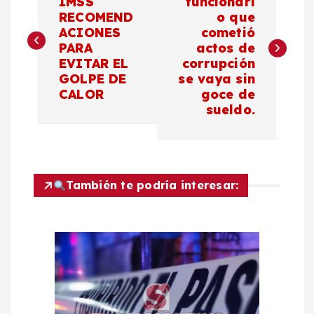
a
IMSS
funcionari
RECOMEND
o que
ACIONES
cometió
v
PARA
actos de
EVITAR EL
corrupción
e
GOLPE DE
se vaya sin
CALOR
goce de
g
sueldo.
a
c
También te podría interesar:
i
ó
n