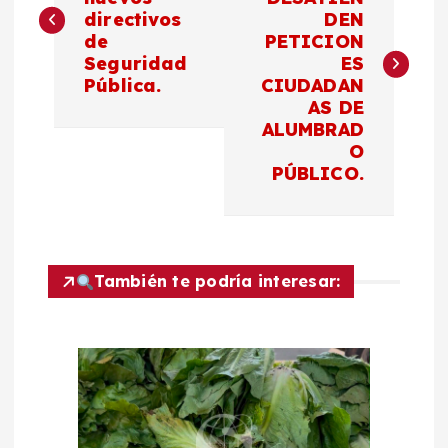
directivos
DEN
v
de
PETICION
Seguridad
ES
e
Pública.
CIUDADAN
AS DE
g
ALUMBRAD
O
a
PÚBLICO.
c
i
También te podría interesar:
ó
n
d