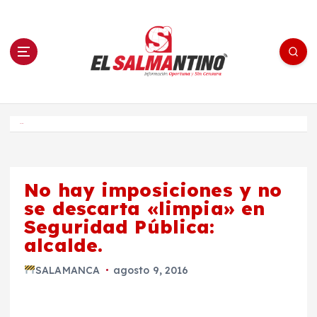
S
a
l
t
a
r
a
l
c
o
El Salmantino - medios/noticias/editorial
n
t
e
Inicio
n
i
d
o
No hay imposiciones y no
se descarta «limpia» en
Seguridad Pública:
alcalde.
SALAMANCA
agosto 9, 2016