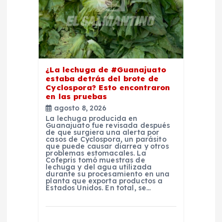
e
e
n
¿La lechuga de #Guanajuato
estaba detrás del brote de
t
Cyclospora? Esto encontraron
en las pruebas
r
agosto 8, 2026
La lechuga producida en
Guanajuato fue revisada después
a
de que surgiera una alerta por
casos de Cyclospora, un parásito
que puede causar diarrea y otros
d
problemas estomacales. La
Cofepris tomó muestras de
lechuga y del agua utilizada
durante su procesamiento en una
a
planta que exporta productos a
Estados Unidos. En total, se…
s