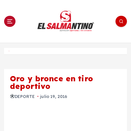
S
a
l
t
a
r
a
l
c
o
El Salmantino - medios/noticias/editorial
n
t
e
Inicio
n
i
d
o
Oro y bronce en tiro
deportivo
DEPORTE
julio 19, 2016