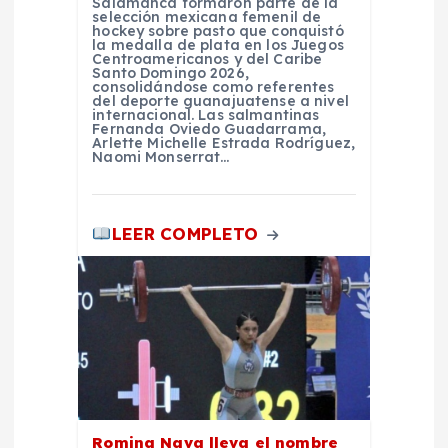
Salamanca formaron parte de la
selección mexicana femenil de
t
hockey sobre pasto que conquistó
la medalla de plata en los Juegos
Centroamericanos y del Caribe
r
Santo Domingo 2026,
consolidándose como referentes
del deporte guanajuatense a nivel
internacional. Las salmantinas
a
Fernanda Oviedo Guadarrama,
Arlette Michelle Estrada Rodríguez,
Naomi Monserrat…
d
a
LEER COMPLETO
s
Romina Nava lleva el nombre