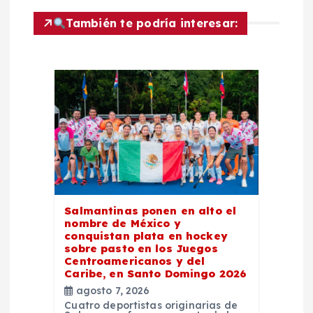
a
También te podría interesar:
c
i
ó
n
d
Salmantinas ponen en alto el
nombre de México y
e
conquistan plata en hockey
sobre pasto en los Juegos
e
Centroamericanos y del
Caribe, en Santo Domingo 2026
agosto 7, 2026
n
Cuatro deportistas originarias de