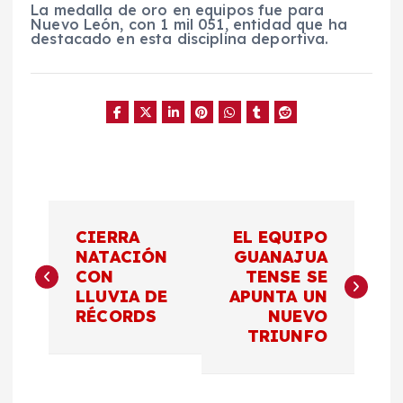
La medalla de oro en equipos fue para
Nuevo León, con 1 mil 051, entidad que ha
destacado en esta disciplina deportiva.
N
CIERRA
EL EQUIPO
a
NATACIÓN
GUANAJUA
CON
TENSE SE
LLUVIA DE
APUNTA UN
v
RÉCORDS
NUEVO
TRIUNFO
e
g