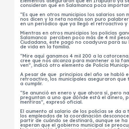
Elementos aseguraron que en Irapuato ya se
consideran que en Salamanca poca importanci
“Es que en otros municipios los salarios son 
nos dicen y la neta nomás son puro palabrerí
en un periódico que ya llegó el retroactivo y 
Mientras en otros municipios los policías ga
Salamanca perciben poco más de 4 mil peso
Ciudadana, este pago no coadyuva para su b
de vida en la familia.
“Mire aquí ganamos 4 mil 200 a la catorcena,
cree que nos alcanza para mantener a la famil
ven”, indicó otro elemento de Policía Municip
A pesar de que principios del año se habló e
retroactivo, los municipales aseguraron qu
a cumplir.
“Se anunció en enero y que ahora sí, pero nad
preguntan a uno que dónde está el dinero, p
mentiras”, expresó oficial.
El aumento al salario de los policías se da a
los empleados de la coordinación desconocen
partir de cuándo se destinará, aunque se ha 
esperan que el gobierno municipal se preocup