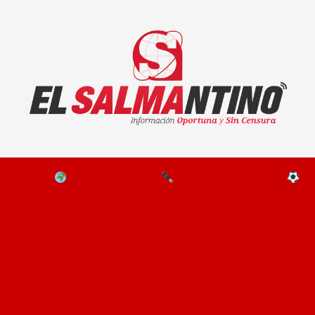
El Salmantino - medios/noticias/editorial
NAL
EL MUNDO
EDITORIALES
D