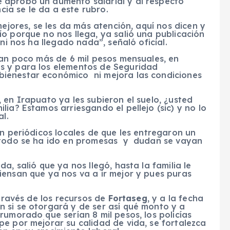
 aprobó un aumento salarial y al respecto
a se le da a este rubro.
mejores, se les da más atención, aquí nos dicen y
o porque no nos llega, ya salió una publicación
ni nos ha llegado nada”, señaló oficial.
nan poco más de 6 mil pesos mensuales, en
s y para los elementos de Seguridad
ienestar económico ni mejora las condiciones
 en Irapuato ya les subieron el suelo, ¿usted
ia? Estamos arriesgando el pellejo (sic) y no lo
al.
n periódicos locales de que les entregaron un
e todo se ha ido en promesas y dudan se vayan
a, salió que ya nos llegó, hasta la familia le
iensan que ya nos va a ir mejor y pues puras
 través de los recursos de
Fortaseg
, y a la fecha
 si se otorgará y de ser así qué monto y a
rumorado que serían 8 mil pesos, los policías
e por mejorar su calidad de vida, se fortalezca