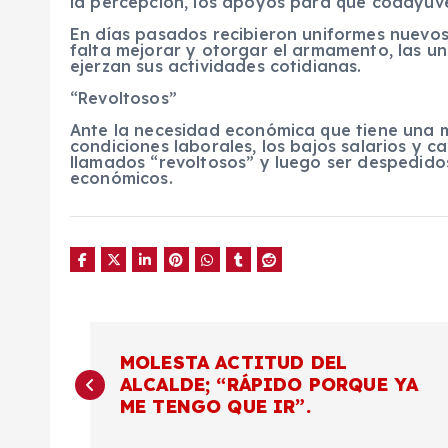
la percepción, los apoyos para que coadyuve
En días pasados recibieron uniformes nuevos
falta mejorar y otorgar el armamento, las un
ejerzan sus actividades cotidianas.
“Revoltosos”
Ante la necesidad económica que tiene una m
condiciones laborales, los bajos salarios y c
llamados “revoltosos” y luego ser despedidos
económicos.
N
MOLESTA ACTITUD DEL
ALCALDE; “RÁPIDO PORQUE YA
a
ME TENGO QUE IR”.