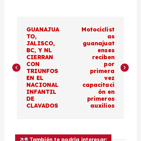
N
GUANAJUA
Motociclist
a
TO,
as
JALISCO,
guanajuat
BC, Y NL
enses
v
CIERRAN
reciben
CON
por
e
TRIUNFOS
primera
EN EL
vez
g
NACIONAL
capacitaci
INFANTIL
ón en
a
DE
primeros
CLAVADOS
auxilios
c
i
También te podría interesar: