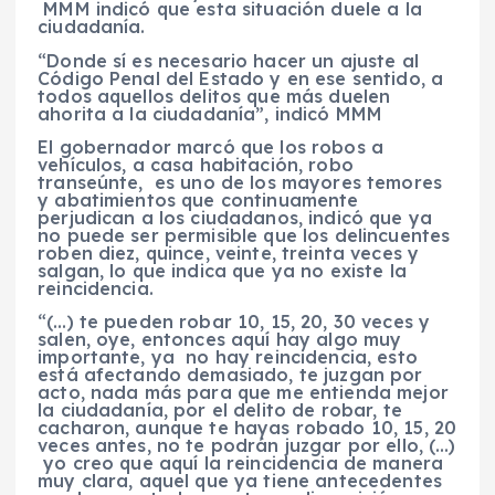
MMM indicó que esta situación duele a la
ciudadanía.
“Donde sí es necesario hacer un ajuste al
Código Penal del Estado y en ese sentido, a
todos aquellos delitos que más duelen
ahorita a la ciudadanía”, indicó MMM
El gobernador marcó que los robos a
vehículos, a casa habitación, robo
transeúnte, es uno de los mayores temores
y abatimientos que continuamente
perjudican a los ciudadanos, indicó que ya
no puede ser permisible que los delincuentes
roben diez, quince, veinte, treinta veces y
salgan, lo que indica que ya no existe la
reincidencia.
“(…) te pueden robar 10, 15, 20, 30 veces y
salen, oye, entonces aquí hay algo muy
importante, ya no hay reincidencia, esto
está afectando demasiado, te juzgan por
acto, nada más para que me entienda mejor
la ciudadanía, por el delito de robar, te
cacharon, aunque te hayas robado 10, 15, 20
veces antes, no te podrán juzgar por ello, (…)
yo creo que aquí la reincidencia de manera
muy clara, aquel que ya tiene antecedentes