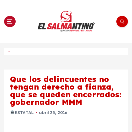
S
a
l
t
a
r
a
l
c
o
El Salmantino - medios/noticias/editorial
n
t
e
Inicio
n
i
d
o
Que los delincuentes no
tengan derecho a fianza,
que se queden encerrados:
gobernador MMM
ESTATAL
abril 25, 2016