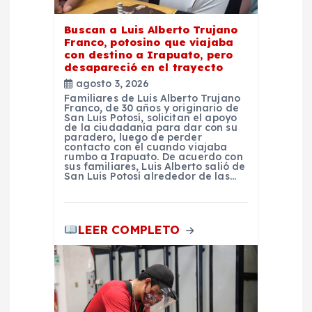
t
Buscan a Luis Alberto Trujano
Franco, potosino que viajaba
r
con destino a Irapuato, pero
desapareció en el trayecto
a
agosto 3, 2026
Familiares de Luis Alberto Trujano
Franco, de 30 años y originario de
d
San Luis Potosí, solicitan el apoyo
de la ciudadanía para dar con su
paradero, luego de perder
a
contacto con él cuando viajaba
rumbo a Irapuato. De acuerdo con
sus familiares, Luis Alberto salió de
San Luis Potosí alrededor de las…
s
LEER COMPLETO