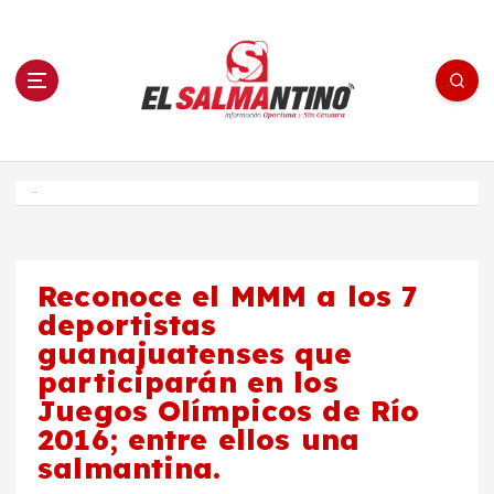
S
a
l
t
a
r
a
l
c
o
El Salmantino - medios/noticias/editorial
n
t
e
Inicio
n
i
d
o
Reconoce el MMM a los 7
deportistas
guanajuatenses que
participarán en los
Juegos Olímpicos de Río
2016; entre ellos una
salmantina.