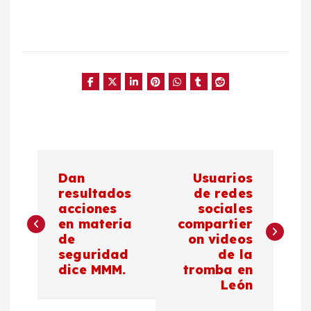
N
Dan
Usuarios
a
resultados
de redes
acciones
sociales
en materia
compartier
v
de
on videos
seguridad
de la
e
dice MMM.
tromba en
León
g