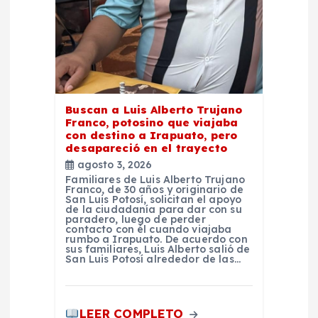
r
a
d
a
Buscan a Luis Alberto Trujano
Franco, potosino que viajaba
con destino a Irapuato, pero
s
desapareció en el trayecto
agosto 3, 2026
Familiares de Luis Alberto Trujano
Franco, de 30 años y originario de
San Luis Potosí, solicitan el apoyo
de la ciudadanía para dar con su
paradero, luego de perder
contacto con él cuando viajaba
rumbo a Irapuato. De acuerdo con
sus familiares, Luis Alberto salió de
San Luis Potosí alrededor de las…
LEER COMPLETO