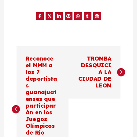
d
e
o
N
Reconoce
TROMBA
a
el MMM a
DESQUICI
los 7
A LA
deportista
CIUDAD DE
v
s
LEON
guanajuat
e
enses que
participar
g
án en los
Juegos
a
Olímpicos
de Río