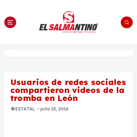
S
a
l
t
a
r
a
l
c
o
El Salmantino - medios/noticias/editorial
n
t
e
Inicio
n
i
d
o
Usuarios de redes sociales
compartieron videos de la
tromba en León
ESTATAL
julio 23, 2016