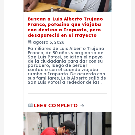
t
r
Buscan a Luis Alberto Trujano
Franco, potosino que viajaba
con destino a Irapuato, pero
a
desapareció en el trayecto
agosto 3, 2026
d
Familiares de Luis Alberto Trujano
Franco, de 30 años y originario de
San Luis Potosí, solicitan el apoyo
de la ciudadanía para dar con su
a
paradero, luego de perder
contacto con él cuando viajaba
rumbo a Irapuato. De acuerdo con
s
sus familiares, Luis Alberto salió de
San Luis Potosí alrededor de las…
LEER COMPLETO