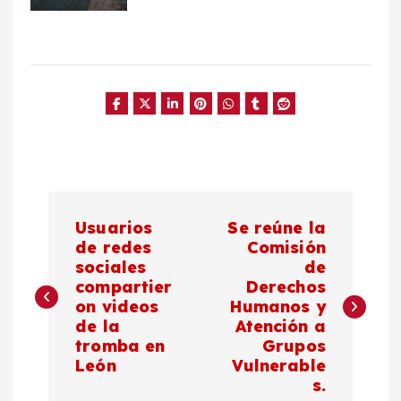
N
Usuarios
Se reúne la
a
de redes
Comisión
sociales
de
compartier
Derechos
v
on videos
Humanos y
de la
Atención a
e
tromba en
Grupos
León
Vulnerable
g
s.