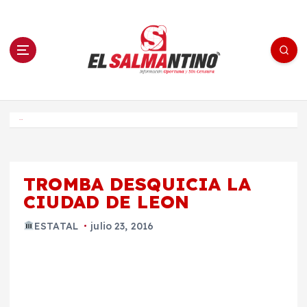
S
a
l
t
a
r
a
l
c
o
El Salmantino - medios/noticias/editorial
n
t
e
Inicio
n
i
d
o
TROMBA DESQUICIA LA
CIUDAD DE LEON
ESTATAL
julio 23, 2016