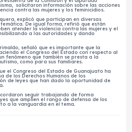
presidenta de la Comisión y el diputado
misma, solicitaron información sobre las acciones
ncia contra las mujeres y los feminicidios.
quera, explicó que participan en diversas
temática. De igual forma, refirió que están
ben atender la violencia contra las mujeres y el
nsibilizando a las autoridades y dando
Grimaldo, señaló que es importante que la
aciendo el Congreso del Estado con respecto al
 un fenómeno que también se presta a la
utismo, como para sus familiares.
ue el Congreso del Estado de Guanajuato ha
nsa de los Derechos Humanos de los
ión de leyes que han dado la oportunidad de
a.
 acordaron seguir trabajando de forma
yes que amplíen el rango de defensa de los
o a la vanguardia en el tema.