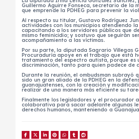
La diputada Irma Leticia González Sánchez, 
Guillermo Aguirre Fonseca, secretario de la 
que emprende la PDHEG para prevenir la viole
Al respecto su titular, Gustavo Rodríguez Jun
actividades con los municipios atendiendo la 
capacitando a los servidores públicos que de
mismo feminicidio; y sostuvo que seguirán se
acompañamiento a las víctimas.
Por su parte, la diputada Sagrario Villegas 
Procuraduría apoye en el trabajo que está h
tratamiento del espectro autista, porque es
discriminación, tanto para quien padece de a
Durante la reunión, el ombudsman subrayó q
sido un gran aliado de la PDHEG en la defe
guanajuatenses, con la creación y modificac
realizar de una manera más eficiente su tare
Finalmente los legisladores y el procurador
colaborativa para sacar adelante algunas le
derechos humanos, manteniendo a Guanajuat