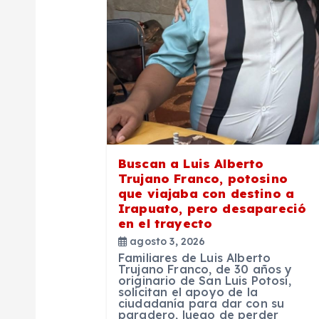
i
ó
n
d
e
Buscan a Luis Alberto
Trujano Franco, potosino
que viajaba con destino a
e
Irapuato, pero desapareció
en el trayecto
n
agosto 3, 2026
Familiares de Luis Alberto
Trujano Franco, de 30 años y
t
originario de San Luis Potosí,
solicitan el apoyo de la
ciudadanía para dar con su
paradero, luego de perder