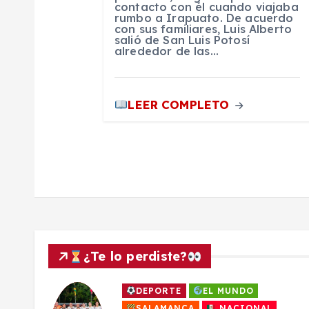
r
contacto con él cuando viajaba
rumbo a Irapuato. De acuerdo
con sus familiares, Luis Alberto
a
salió de San Luis Potosí
alrededor de las…
d
LEER COMPLETO
a
s
¿Te lo perdiste?
DEPORTE
EL MUNDO
SALAMANCA
NACIONAL