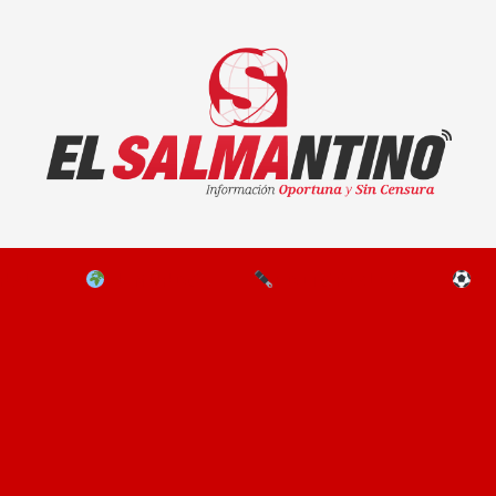
El Salmantino - medios/noticias/editorial
NAL
EL MUNDO
EDITORIALES
D