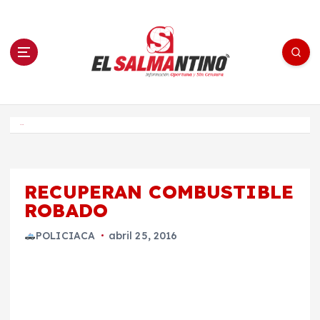
S
a
l
t
a
r
a
l
c
o
El Salmantino - medios/noticias/editorial
n
t
e
Inicio
n
i
d
o
RECUPERAN COMBUSTIBLE
ROBADO
POLICIACA
abril 25, 2016