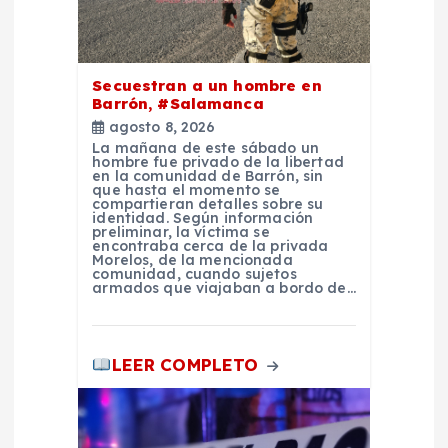
n
t
Secuestran a un hombre en
r
Barrón, #Salamanca
agosto 8, 2026
a
La mañana de este sábado un
hombre fue privado de la libertad
en la comunidad de Barrón, sin
d
que hasta el momento se
compartieran detalles sobre su
identidad. Según información
preliminar, la víctima se
a
encontraba cerca de la privada
Morelos, de la mencionada
comunidad, cuando sujetos
s
armados que viajaban a bordo de…
LEER COMPLETO