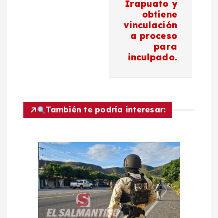
g
Irapuato y
obtiene
a
vinculación
a proceso
c
para
inculpado.
i
ó
También te podría interesar:
n
d
e
e