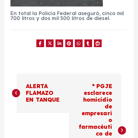
En total la Policía Federal aseguró, cinco mil
700 litros y dos mil 500 litros de diesel.
N
ALERTA
* PGJE
a
FLAMAZO
esclarece
EN TANQUE
homicidio
de
v
empresari
o
e
farmacéuti
co de