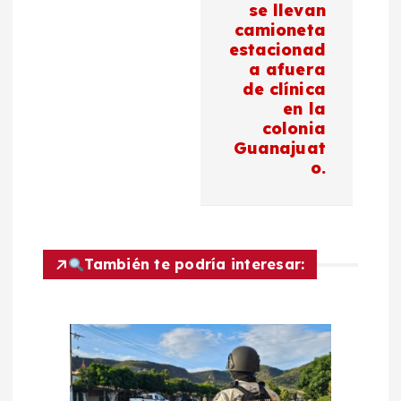
se llevan
ó
camioneta
estacionad
n
a afuera
de clínica
d
en la
colonia
Guanajuat
e
o.
e
n
También te podría interesar:
t
r
a