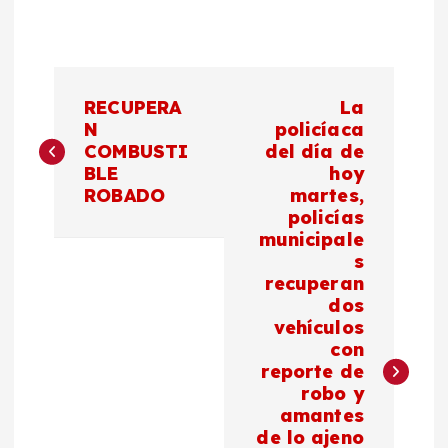
N
RECUPERA
La
a
N
policíaca
COMBUSTI
del día de
BLE
hoy
v
ROBADO
martes,
policías
e
municipale
s
g
recuperan
dos
a
vehículos
con
c
reporte de
robo y
amantes
i
de lo ajeno