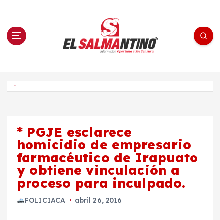
S
a
l
t
a
r
a
l
c
o
El Salmantino - medios/noticias/editorial
n
t
e
Inicio
n
i
d
o
* PGJE esclarece
homicidio de empresario
farmacéutico de Irapuato
y obtiene vinculación a
proceso para inculpado.
POLICIACA
abril 26, 2016