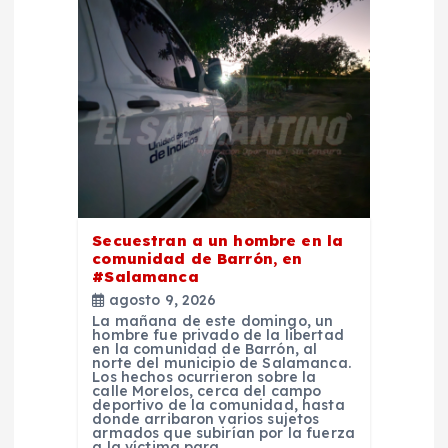
ó
n
d
e
e
n
Secuestran a un hombre en la
comunidad de Barrón, en
#Salamanca
t
agosto 9, 2026
La mañana de este domingo, un
r
hombre fue privado de la libertad
en la comunidad de Barrón, al
norte del municipio de Salamanca.
Los hechos ocurrieron sobre la
a
calle Morelos, cerca del campo
deportivo de la comunidad, hasta
donde arribaron varios sujetos
d
armados que subirían por la fuerza
a la víctima para…