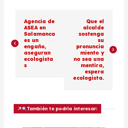
N
Agencia de
Que el
a
ASEA en
alcalde
Salamanca
sostenga
es un
su
v
engaño,
pronuncia
aseguran
miento y
e
ecologista
no sea una
s
mentira,
g
espera
ecologista.
a
c
También te podría interesar:
i