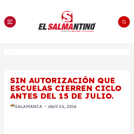
S
a
l
t
a
r
a
l
c
o
El Salmantino - medios/noticias/editorial
n
t
e
Inicio
n
i
d
o
SIN AUTORIZACIÓN QUE
ESCUELAS CIERREN CICLO
ANTES DEL 15 DE JULIO.
SALAMANCA
abril 26, 2016