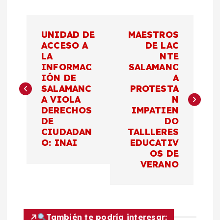
N
UNIDAD DE
MAESTROS
a
ACCESO A
DE LAC
LA
NTE
INFORMAC
SALAMANC
v
IÓN DE
A
SALAMANC
PROTESTA
e
A VIOLA
N
DERECHOS
IMPATIEN
g
DE
DO
CIUDADAN
TALLLERES
a
O: INAI
EDUCATIV
OS DE
c
VERANO
i
ó
También te podría interesar: