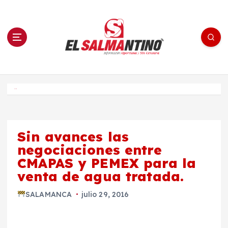
S
a
l
t
a
r
a
l
c
o
El Salmantino - medios/noticias/editorial
n
t
e
Inicio
n
i
d
o
Sin avances las
negociaciones entre
CMAPAS y PEMEX para la
venta de agua tratada.
SALAMANCA
julio 29, 2016