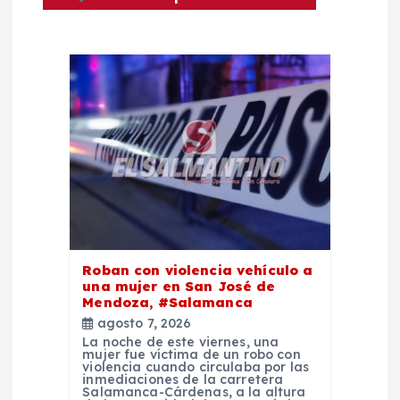
n
d
e
e
n
t
Roban con violencia vehículo a
una mujer en San José de
r
Mendoza, #Salamanca
agosto 7, 2026
a
La noche de este viernes, una
mujer fue víctima de un robo con
violencia cuando circulaba por las
d
inmediaciones de la carretera
Salamanca-Cárdenas, a la altura