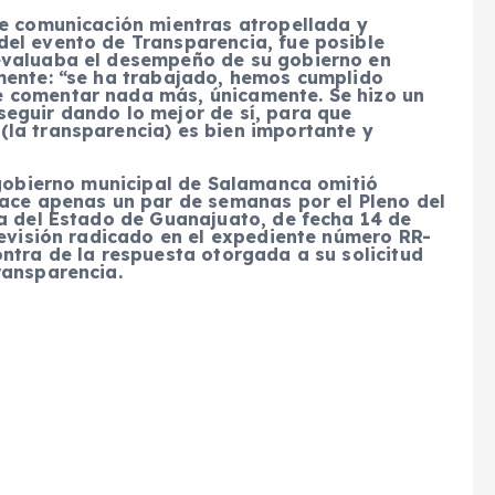
de comunicación mientras atropellada y
el evento de Transparencia, fue posible
evaluaba el desempeño de su gobierno en
mente: “se ha trabajado, hemos cumplido
 comentar nada más, únicamente. Se hizo un
eguir dando lo mejor de sí, para que
la transparencia) es bien importante y
 gobierno municipal de Salamanca omitió
hace apenas un par de semanas por el Pleno del
ca del Estado de Guanajuato, de fecha 14 de
revisión radicado en el expediente número RR-
ntra de la respuesta otorgada a su solicitud
ransparencia.