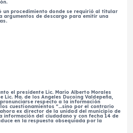
ón.
ió un procedimiento donde se requirió al titular
ra argumentos de descargo para emitir una
as.
nto el presidente Lic. Mario Alberto Morales
 Lic. Ma. de los Angeles Ducoing Valdepeña,
 pronunciarse respecto a la información
 los cuestionamientos “…sino por el contrario
ahora ex director de la unidad del municipio de
a información del ciudadano y con fecha 14 de
raduce en la respuesta obsequiada por la