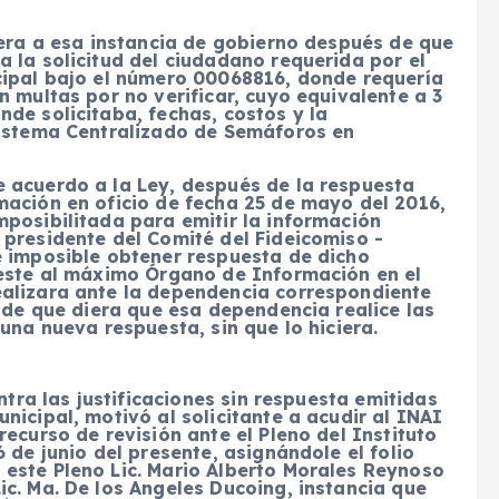
iera a esa instancia de gobierno después de que
 la solicitud del ciudadano requerida por el
cipal bajo el número 00068816, donde requería
n multas por no verificar, cuyo equivalente a 3
de solicitaba, fechas, costos y la
Sistema Centralizado de Semáforos en
 acuerdo a la Ley, después de la respuesta
mación en oficio de fecha 25 de mayo del 2016,
posibilitada para emitir la información
 presidente del Comité del Fideicomiso -
e imposible obtener respuesta de dicho
 este al máximo Órgano de Información en el
ealizara ante la dependencia correspondiente
 de que diera que esa dependencia realice las
una nueva respuesta, sin que lo hiciera.
ntra las justificaciones sin respuesta emitidas
nicipal, motivó al solicitante a acudir al INAI
ecurso de revisión ante el Pleno del Instituto
 de junio del presente, asignándole el folio
este Pleno Lic. Mario Alberto Morales Reynoso
c. Ma. De los Angeles Ducoing, instancia que