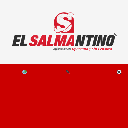
El Salmantino - medios/noticias/editorial
NAL
EL MUNDO
EDITORIALES
D