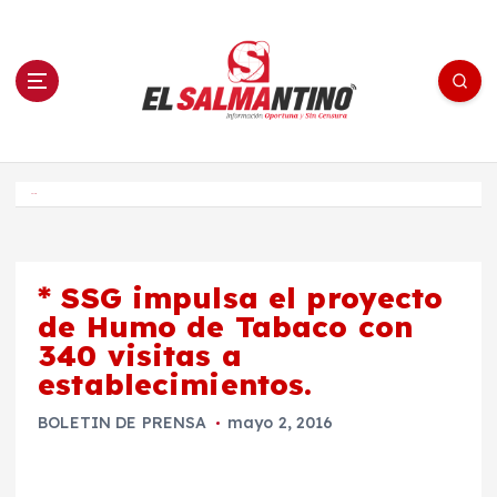
S
a
l
t
a
r
a
l
c
o
El Salmantino - medios/noticias/editorial
n
t
e
Inicio
n
i
d
o
* SSG impulsa el proyecto
de Humo de Tabaco con
340 visitas a
establecimientos.
BOLETIN DE PRENSA
mayo 2, 2016