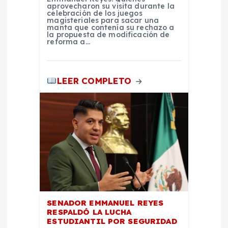
aprovecharon su visita durante la
celebración de los juegos
a
magisteriales para sacar una
manta que contenía su rechazo a
la propuesta de modificación de
s
reforma a…
LEER COMPLETO
SENADOR EMMANUEL REYES
RESPALDÓ LA LUCHA
ESTUDIANTIL POR SEGURIDAD