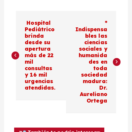
N
Hospital
*
a
Pediátrico
Indispensa
brinda
bles las
desde su
ciencias
v
apertura
sociales y
más de 22
humanida
e
mil
des en
consultas
toda
g
y 16 mil
sociedad
urgencias
madura:
a
atendidas.
Dr.
Aureliano
c
Ortega
i