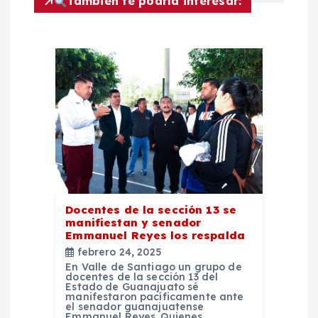
ó
También te podría interesar:
n
d
e
e
n
t
Docentes de la sección 13 se
manifiestan y senador
Emmanuel Reyes los respalda
r
febrero 24, 2025
En Valle de Santiago un grupo de
a
docentes de la sección 13 del
Estado de Guanajuato sé
manifestaron pacíficamente ante
d
el senador guanajuatense
Emmanuel Reyes. Quienes