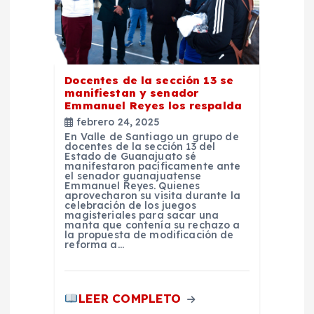
t
r
a
Docentes de la sección 13 se
manifiestan y senador
Emmanuel Reyes los respalda
d
febrero 24, 2025
En Valle de Santiago un grupo de
docentes de la sección 13 del
a
Estado de Guanajuato sé
manifestaron pacíficamente ante
el senador guanajuatense
s
Emmanuel Reyes. Quienes
aprovecharon su visita durante la
celebración de los juegos
magisteriales para sacar una
manta que contenía su rechazo a
la propuesta de modificación de
reforma a…
LEER COMPLETO