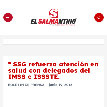
S
a
l
t
a
r
a
l
c
o
El Salmantino - medios/noticias/editorial
n
t
e
Inicio
n
i
d
o
* SSG refuerza atención en
salud con delegados del
IMSS e ISSSTE.
BOLETIN DE PRENSA
junio 19, 2016