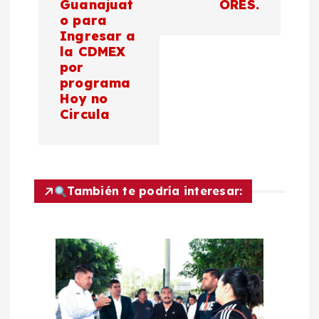
Guanajuat
ORES.
a
o para
Ingresar a
c
la CDMEX
por
programa
i
Hoy no
Circula
ó
n
d
También te podría interesar:
e
e
n