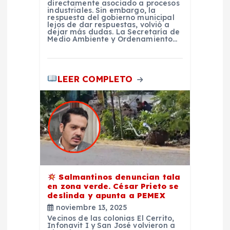
directamente asociado a procesos
a
industriales. Sin embargo, la
respuesta del gobierno municipal
lejos de dar respuestas, volvió a
d
dejar más dudas. La Secretaría de
Medio Ambiente y Ordenamiento…
a
LEER COMPLETO
s
Salmantinos denuncian tala
en zona verde. César Prieto se
deslinda y apunta a PEMEX
noviembre 13, 2025
Vecinos de las colonias El Cerrito,
Infonavit I y San José volvieron a