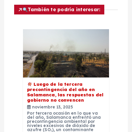
i
También te podría interesar:
ó
n
d
e
e
Luego de la tercera
precontingencia del año en
n
Salamanca, las respuestas del
gobierno no convencen
t
noviembre 13, 2025
Por tercera ocasión en lo que va
del año, Salamanca enfrentó una
r
precontingencia ambiental por
niveles excesivos de dióxido de
azufre (SO₂), un contaminante