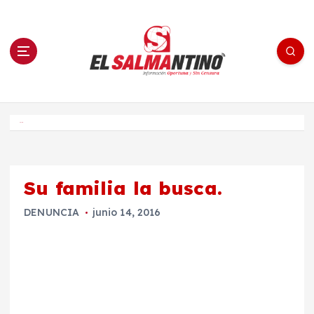
S
a
l
t
a
r
a
l
c
o
El Salmantino - medios/noticias/editorial
n
t
e
Inicio
n
i
d
o
Su familia la busca.
DENUNCIA
junio 14, 2016