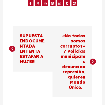
N
SUPUESTA
«No todos
a
INDOCUME
somos
NTADA
corruptos»
INTENTA
/ Policías
v
ESTAFAR A
municipale
MUJER
s
e
denuncian
represión,
g
quieren
Mando
a
Único.
c