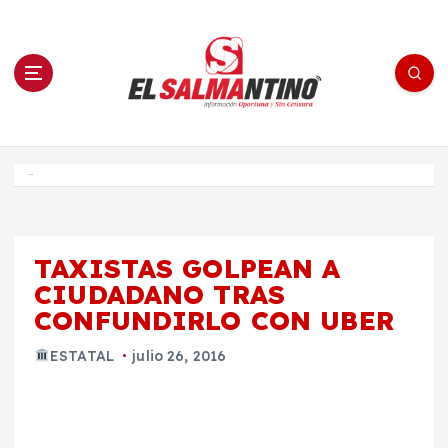
S
a
l
t
a
r
a
l
c
o
El Salmantino - medios/noticias/editorial
n
t
e
Inicio
n
i
d
o
TAXISTAS GOLPEAN A
CIUDADANO TRAS
CONFUNDIRLO CON UBER
ESTATAL
julio 26, 2016