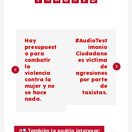
N
Hay
#AudioTest
a
presupuest
imonio
o para
Ciudadano
combatir
es víctima
v
la
de
violencia
agresiones
e
contra la
por parte
mujer y no
de
g
se hace
taxistas.
nada.
a
c
También te podría interesar: