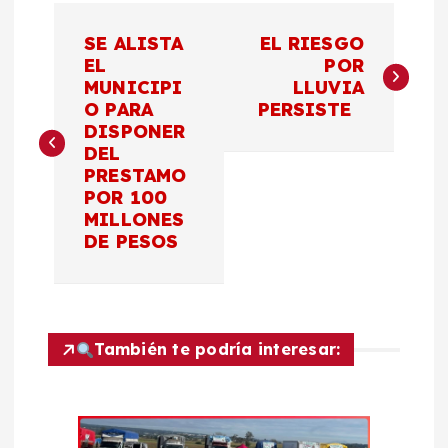
N
SE ALISTA
EL RIESGO
a
EL
POR
MUNICIPI
LLUVIA
O PARA
PERSISTE
v
DISPONER
DEL
e
PRESTAMO
POR 100
g
MILLONES
DE PESOS
a
c
También te podría interesar:
i
ó