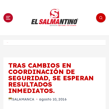
S
a
l
t
a
r
a
l
c
o
El Salmantino - medios/noticias/editorial
n
t
e
Inicio
n
i
d
o
TRAS CAMBIOS EN
COORDINACIÓN DE
SEGURIDAD, SE ESPERAN
RESULTADOS
INMEDIATOS.
SALAMANCA
agosto 10, 2016