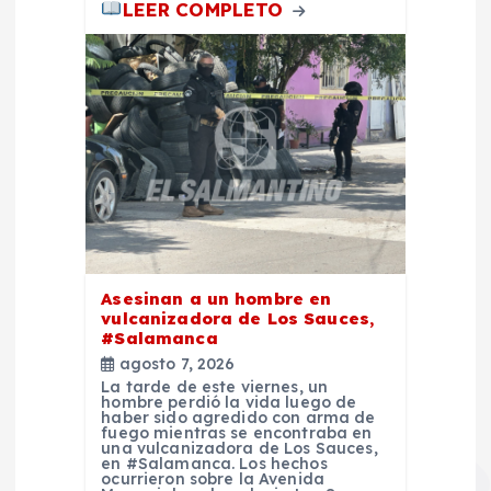
a
LEER COMPLETO
s
Asesinan a un hombre en
vulcanizadora de Los Sauces,
#Salamanca
agosto 7, 2026
La tarde de este viernes, un
hombre perdió la vida luego de
haber sido agredido con arma de
fuego mientras se encontraba en
una vulcanizadora de Los Sauces,
en #Salamanca. Los hechos
ocurrieron sobre la Avenida