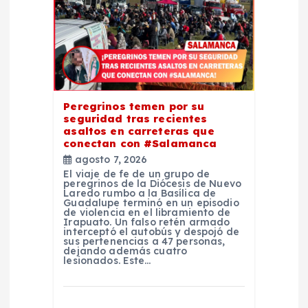
n
d
e
e
Peregrinos temen por su
seguridad tras recientes
asaltos en carreteras que
n
conectan con #Salamanca
agosto 7, 2026
t
El viaje de fe de un grupo de
peregrinos de la Diócesis de Nuevo
Laredo rumbo a la Basílica de
Guadalupe terminó en un episodio
r
de violencia en el libramiento de
Irapuato. Un falso retén armado
interceptó el autobús y despojó de
a
sus pertenencias a 47 personas,
dejando además cuatro
lesionados. Este…
d