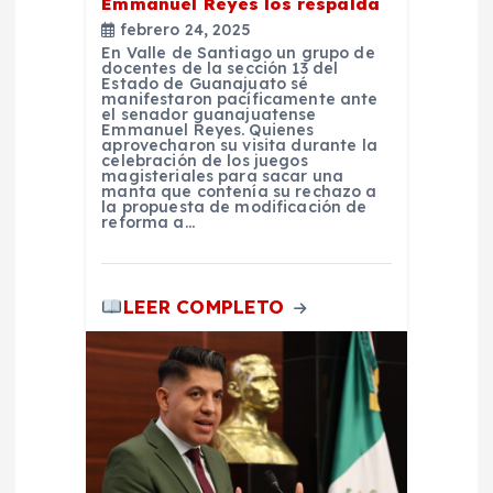
Emmanuel Reyes los respalda
r
febrero 24, 2025
En Valle de Santiago un grupo de
a
docentes de la sección 13 del
Estado de Guanajuato sé
manifestaron pacíficamente ante
d
el senador guanajuatense
Emmanuel Reyes. Quienes
aprovecharon su visita durante la
celebración de los juegos
a
magisteriales para sacar una
manta que contenía su rechazo a
la propuesta de modificación de
s
reforma a…
LEER COMPLETO