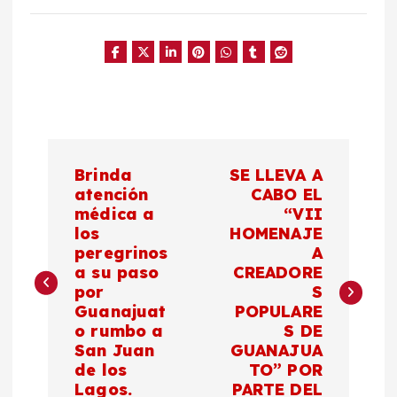
N
Brinda
SE LLEVA A
a
atención
CABO EL
médica a
“VII
los
HOMENAJE
v
peregrinos
A
a su paso
CREADORE
e
por
S
Guanajuat
POPULARE
g
o rumbo a
S DE
San Juan
GUANAJUA
a
de los
TO” POR
Lagos.
PARTE DEL