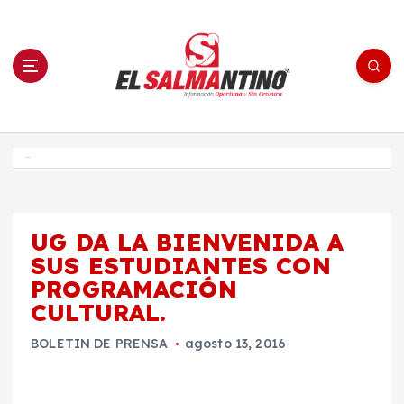
S
a
l
t
a
r
a
l
c
o
El Salmantino - medios/noticias/editorial
n
t
e
Inicio
n
i
d
o
UG DA LA BIENVENIDA A
SUS ESTUDIANTES CON
PROGRAMACIÓN
CULTURAL.
BOLETIN DE PRENSA
agosto 13, 2016