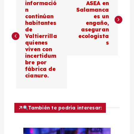
a
informació
ASEA en
n
Salamanca
continúan
es un
v
habitantes
engaño,
de
aseguran
e
Valtierrilla
ecologista
quienes
s
g
viven con
incertidum
a
bre por
fábrica de
c
cianuro.
i
ó
También te podría interesar:
n