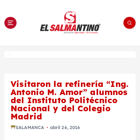
S
a
l
t
a
r
a
l
c
o
El Salmantino - medios/noticias/editorial
n
t
e
Inicio
n
i
d
o
Visitaron la refinería “Ing.
Antonio M. Amor” alumnos
del Instituto Politécnico
Nacional y del Colegio
Madrid
SALAMANCA
abril 26, 2016