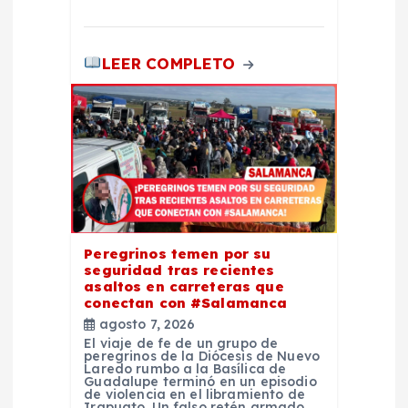
s
LEER COMPLETO
Peregrinos temen por su
seguridad tras recientes
asaltos en carreteras que
conectan con #Salamanca
agosto 7, 2026
El viaje de fe de un grupo de
peregrinos de la Diócesis de Nuevo
Laredo rumbo a la Basílica de
Guadalupe terminó en un episodio
de violencia en el libramiento de
Irapuato. Un falso retén armado