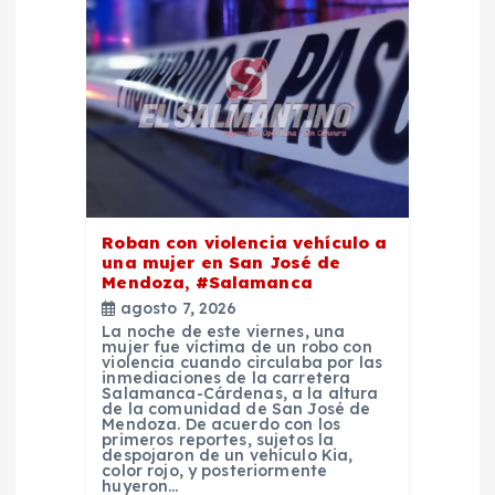
d
e
e
n
t
Roban con violencia vehículo a
una mujer en San José de
r
Mendoza, #Salamanca
agosto 7, 2026
a
La noche de este viernes, una
mujer fue víctima de un robo con
violencia cuando circulaba por las
d
inmediaciones de la carretera
Salamanca-Cárdenas, a la altura
de la comunidad de San José de
Mendoza. De acuerdo con los
a
primeros reportes, sujetos la
despojaron de un vehículo Kia,
color rojo, y posteriormente
huyeron…