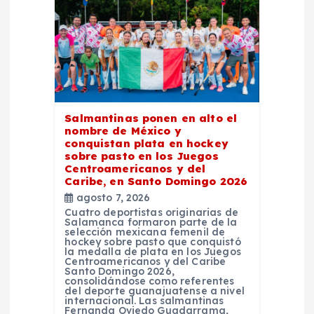
ó
n
d
e
Salmantinas ponen en alto el
nombre de México y
conquistan plata en hockey
e
sobre pasto en los Juegos
Centroamericanos y del
Caribe, en Santo Domingo 2026
n
agosto 7, 2026
Cuatro deportistas originarias de
t
Salamanca formaron parte de la
selección mexicana femenil de
hockey sobre pasto que conquistó
la medalla de plata en los Juegos
r
Centroamericanos y del Caribe
Santo Domingo 2026,
consolidándose como referentes
a
del deporte guanajuatense a nivel
internacional. Las salmantinas
Fernanda Oviedo Guadarrama,