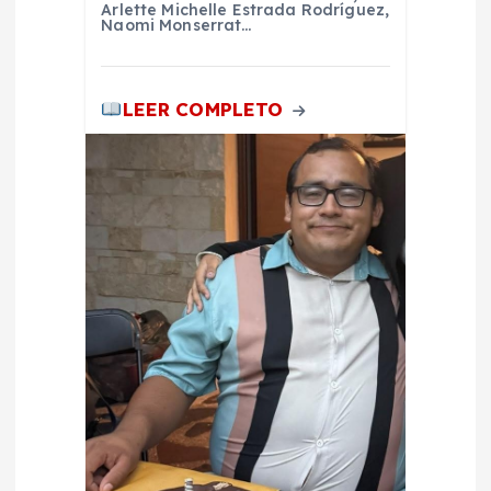
Arlette Michelle Estrada Rodríguez,
d
Naomi Monserrat…
a
LEER COMPLETO
s