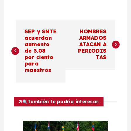
N
SEP y SNTE
HOMBRES
a
acuerdan
ARMADOS
aumento
ATACAN A
de 3.08
PERIODIS
v
por ciento
TAS
para
e
maestros
g
a
También te podría interesar:
c
i