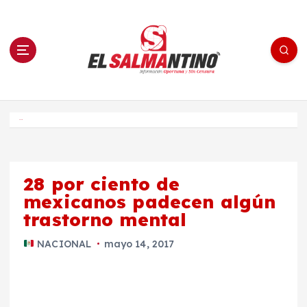
S
a
l
t
a
r
a
l
c
o
El Salmantino - medios/noticias/editorial
n
t
e
Inicio
n
i
d
o
28 por ciento de
mexicanos padecen algún
trastorno mental
NACIONAL
mayo 14, 2017