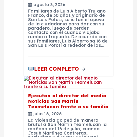
a
agosto 3, 2026
Familiares de Luis Alberto Trujano
Franco, de 30 años y originario de
d
San Luis Potosí, solicitan el apoyo
de la ciudadanía para dar con su
paradero, luego de perder
a
contacto con él cuando viajaba
rumbo a Irapuato. De acuerdo con
sus familiares, Luis Alberto salió de
San Luis Potosí alrededor de las…
s
LEER COMPLETO
Ejecutan al director del medio
Noticias San Martín
Texmelucan frente a su familia
julio 16, 2026
La violencia golpeó de manera
brutal a San Martín Texmelucan la
mañana del 16 de julio, cuando
Josué Martínez Contreras,