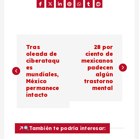
N
Tras
28 por
a
oleada de
ciento de
ciberataqu
mexicanos
es
padecen
v
mundiales,
algún
México
trastorno
e
permanece
mental
intacto
g
a
c
También te podría interesar: