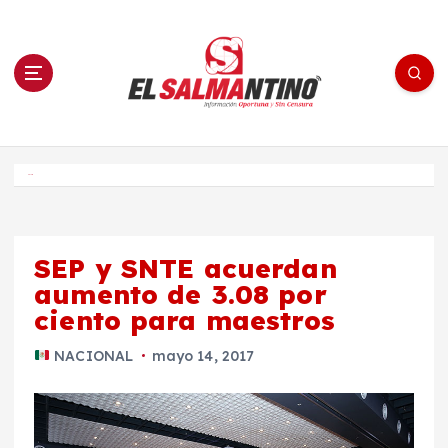
S
a
l
t
a
r
a
l
c
o
El Salmantino - medios/noticias/editorial
n
t
e
Inicio
n
i
d
o
SEP y SNTE acuerdan
aumento de 3.08 por
ciento para maestros
NACIONAL
mayo 14, 2017